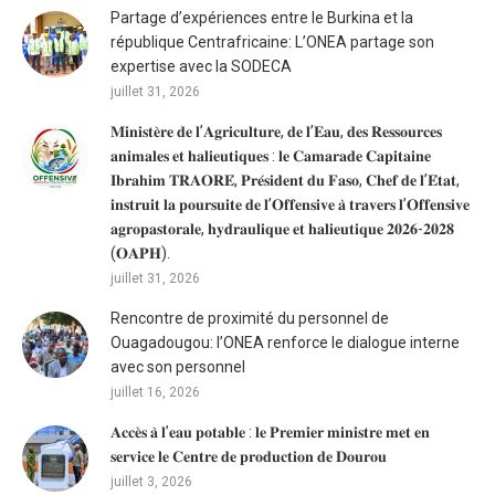
Partage d’expériences entre le Burkina et la
république Centrafricaine: L’ONEA partage son
expertise avec la SODECA
juillet 31, 2026
𝐌𝐢𝐧𝐢𝐬𝐭𝐞̀𝐫𝐞 𝐝𝐞 𝐥’𝐀𝐠𝐫𝐢𝐜𝐮𝐥𝐭𝐮𝐫𝐞, 𝐝𝐞 𝐥’𝐄𝐚𝐮, 𝐝𝐞𝐬 𝐑𝐞𝐬𝐬𝐨𝐮𝐫𝐜𝐞𝐬
𝐚𝐧𝐢𝐦𝐚𝐥𝐞𝐬 𝐞𝐭 𝐡𝐚𝐥𝐢𝐞𝐮𝐭𝐢𝐪𝐮𝐞𝐬 : 𝐥𝐞 𝐂𝐚𝐦𝐚𝐫𝐚𝐝𝐞 𝐂𝐚𝐩𝐢𝐭𝐚𝐢𝐧𝐞
𝐈𝐛𝐫𝐚𝐡𝐢𝐦 𝐓𝐑𝐀𝐎𝐑𝐄́, 𝐏𝐫𝐞́𝐬𝐢𝐝𝐞𝐧𝐭 𝐝𝐮 𝐅𝐚𝐬𝐨, 𝐂𝐡𝐞𝐟 𝐝𝐞 𝐥’𝐄́𝐭𝐚𝐭,
𝐢𝐧𝐬𝐭𝐫𝐮𝐢𝐭 𝐥𝐚 𝐩𝐨𝐮𝐫𝐬𝐮𝐢𝐭𝐞 𝐝𝐞 𝐥’𝐎𝐟𝐟𝐞𝐧𝐬𝐢𝐯𝐞 𝐚̀ 𝐭𝐫𝐚𝐯𝐞𝐫𝐬 𝐥’𝐎𝐟𝐟𝐞𝐧𝐬𝐢𝐯𝐞
𝐚𝐠𝐫𝐨𝐩𝐚𝐬𝐭𝐨𝐫𝐚𝐥𝐞, 𝐡𝐲𝐝𝐫𝐚𝐮𝐥𝐢𝐪𝐮𝐞 𝐞𝐭 𝐡𝐚𝐥𝐢𝐞𝐮𝐭𝐢𝐪𝐮𝐞 𝟐𝟎𝟐𝟔-𝟐𝟎𝟐𝟖
(𝐎𝐀𝐏𝐇).
juillet 31, 2026
Rencontre de proximité du personnel de
Ouagadougou: l’ONEA renforce le dialogue interne
avec son personnel
juillet 16, 2026
𝐀𝐜𝐜𝐞̀𝐬 𝐚̀ 𝐥’𝐞𝐚𝐮 𝐩𝐨𝐭𝐚𝐛𝐥𝐞 : 𝐥𝐞 𝐏𝐫𝐞𝐦𝐢𝐞𝐫 𝐦𝐢𝐧𝐢𝐬𝐭𝐫𝐞 𝐦𝐞𝐭 𝐞𝐧
𝐬𝐞𝐫𝐯𝐢𝐜𝐞 𝐥𝐞 𝐂𝐞𝐧𝐭𝐫𝐞 𝐝𝐞 𝐩𝐫𝐨𝐝𝐮𝐜𝐭𝐢𝐨𝐧 𝐝𝐞 𝐃𝐨𝐮𝐫𝐨𝐮
juillet 3, 2026