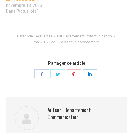
novembre 18, 2023
Dans "Actualités"
Catégorie :
Actualités
Par
Departement Communication
mai 28, 2022
Laisser un commentaire
Partager ce article
Partager
Partager
Partager
Partager
sur
sur
sur
sur
Facebook
Twitter
Pinterest
LinkedIn
Auteur :
Departement
Communication