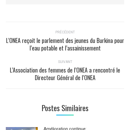
Navigation
PRÉCÉDENT
article
L’ONEA reçoit le parlement des jeunes du Burkina pour
Article
l’eau potable et l’assainissement
précédent
:
SUIVANT
L’Association des femmes de l’ONEA a rencontré le
Article
Directeur Général de l’ONEA
suivant
:
Postes Similaires
Amélioration continue: