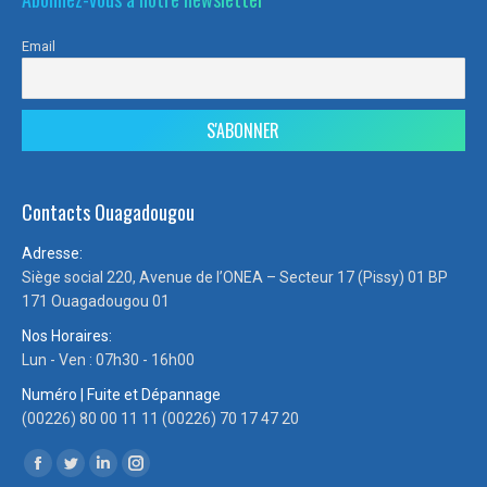
Email
Contacts Ouagadougou
Adresse:
Siège social 220, Avenue de l’ONEA – Secteur 17 (Pissy) 01 BP
171 Ouagadougou 01
Nos Horaires:
Lun - Ven : 07h30 - 16h00
Numéro | Fuite et Dépannage
(00226) 80 00 11 11 (00226) 70 17 47 20
Trouvez nous sur :
Facebook
Twitter
LinkedIn
Instagram