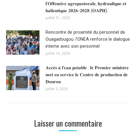
𝐥’𝐎𝐟𝐟𝐞𝐧𝐬𝐢𝐯𝐞 𝐚𝐠𝐫𝐨𝐩𝐚𝐬𝐭𝐨𝐫𝐚𝐥𝐞, 𝐡𝐲𝐝𝐫𝐚𝐮𝐥𝐢𝐪𝐮𝐞 𝐞𝐭
𝐡𝐚𝐥𝐢𝐞𝐮𝐭𝐢𝐪𝐮𝐞 𝟐𝟎𝟐𝟔-𝟐𝟎𝟐𝟖 (𝐎𝐀𝐏𝐇).
juillet 31, 2026
Rencontre de proximité du personnel de
Ouagadougou: l’ONEA renforce le dialogue
interne avec son personnel
juillet 16, 2026
𝐀𝐜𝐜𝐞̀𝐬 𝐚̀ 𝐥’𝐞𝐚𝐮 𝐩𝐨𝐭𝐚𝐛𝐥𝐞 : 𝐥𝐞 𝐏𝐫𝐞𝐦𝐢𝐞𝐫 𝐦𝐢𝐧𝐢𝐬𝐭𝐫𝐞
𝐦𝐞𝐭 𝐞𝐧 𝐬𝐞𝐫𝐯𝐢𝐜𝐞 𝐥𝐞 𝐂𝐞𝐧𝐭𝐫𝐞 𝐝𝐞 𝐩𝐫𝐨𝐝𝐮𝐜𝐭𝐢𝐨𝐧 𝐝𝐞
𝐃𝐨𝐮𝐫𝐨𝐮
juillet 3, 2026
Laisser un commentaire