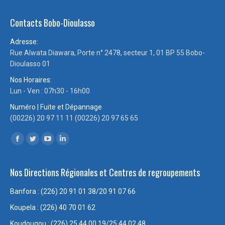
page
page
page
page
Contacts Bobo-Dioulasso
opens
opens
opens
opens
in
in
in
in
Adresse:
new
new
new
new
Rue Alwata Diawara, Porte n° 2478, secteur 1, 01 BP 55 Bobo-
window
window
window
window
Dioulasso 01
Nos Horaires:
Lun - Ven : 07h30 - 16h00
Numéro | Fuite et Dépannage
(00226) 20 97 11 11 (00226) 20 97 65 65
Trouvez nous sur :
Facebook
Twitter
YouTube
LinkedIn
page
page
page
page
Nos Directions Régionales et Centres de regroupements
opens
opens
opens
opens
in
in
in
in
Banfora : (226) 20 91 01 38/20 91 07 66
new
new
new
new
Koupela : (226) 40 70 01 62
window
window
window
window
Koudougou : (226) 25 44 00 19/25 44 02 48