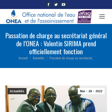
Facebook
Twitter
YouTube
page
page
page
opens
opens
opens
in
in
in
new
new
new
Passation de charge au secrétariat général
window
window
window
de l’ONEA : Valentin SIRIMA prend
officiellement fonction
Accueil
Actualités
Passation de charge au secrétariat…
Vous êtes ici :
Actualités
Mai
28
2022