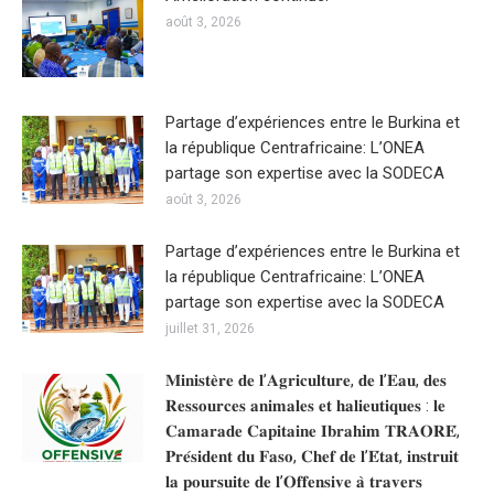
août 3, 2026
Partage d’expériences entre le Burkina et
la république Centrafricaine: L’ONEA
partage son expertise avec la SODECA
août 3, 2026
Partage d’expériences entre le Burkina et
la république Centrafricaine: L’ONEA
partage son expertise avec la SODECA
juillet 31, 2026
𝐌𝐢𝐧𝐢𝐬𝐭𝐞̀𝐫𝐞 𝐝𝐞 𝐥’𝐀𝐠𝐫𝐢𝐜𝐮𝐥𝐭𝐮𝐫𝐞, 𝐝𝐞 𝐥’𝐄𝐚𝐮, 𝐝𝐞𝐬
𝐑𝐞𝐬𝐬𝐨𝐮𝐫𝐜𝐞𝐬 𝐚𝐧𝐢𝐦𝐚𝐥𝐞𝐬 𝐞𝐭 𝐡𝐚𝐥𝐢𝐞𝐮𝐭𝐢𝐪𝐮𝐞𝐬 : 𝐥𝐞
𝐂𝐚𝐦𝐚𝐫𝐚𝐝𝐞 𝐂𝐚𝐩𝐢𝐭𝐚𝐢𝐧𝐞 𝐈𝐛𝐫𝐚𝐡𝐢𝐦 𝐓𝐑𝐀𝐎𝐑𝐄́,
𝐏𝐫𝐞́𝐬𝐢𝐝𝐞𝐧𝐭 𝐝𝐮 𝐅𝐚𝐬𝐨, 𝐂𝐡𝐞𝐟 𝐝𝐞 𝐥’𝐄́𝐭𝐚𝐭, 𝐢𝐧𝐬𝐭𝐫𝐮𝐢𝐭
𝐥𝐚 𝐩𝐨𝐮𝐫𝐬𝐮𝐢𝐭𝐞 𝐝𝐞 𝐥’𝐎𝐟𝐟𝐞𝐧𝐬𝐢𝐯𝐞 𝐚̀ 𝐭𝐫𝐚𝐯𝐞𝐫𝐬