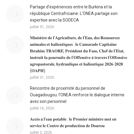
Partage d’expériences entre le Burkina et la
république Centrafricaine: L’ONEA partage son
expertise avec la SODECA
juillet 31, 2026
𝐌𝐢𝐧𝐢𝐬𝐭𝐞̀𝐫𝐞 𝐝𝐞 𝐥’𝐀𝐠𝐫𝐢𝐜𝐮𝐥𝐭𝐮𝐫𝐞, 𝐝𝐞 𝐥’𝐄𝐚𝐮, 𝐝𝐞𝐬 𝐑𝐞𝐬𝐬𝐨𝐮𝐫𝐜𝐞𝐬
𝐚𝐧𝐢𝐦𝐚𝐥𝐞𝐬 𝐞𝐭 𝐡𝐚𝐥𝐢𝐞𝐮𝐭𝐢𝐪𝐮𝐞𝐬 : 𝐥𝐞 𝐂𝐚𝐦𝐚𝐫𝐚𝐝𝐞 𝐂𝐚𝐩𝐢𝐭𝐚𝐢𝐧𝐞
𝐈𝐛𝐫𝐚𝐡𝐢𝐦 𝐓𝐑𝐀𝐎𝐑𝐄́, 𝐏𝐫𝐞́𝐬𝐢𝐝𝐞𝐧𝐭 𝐝𝐮 𝐅𝐚𝐬𝐨, 𝐂𝐡𝐞𝐟 𝐝𝐞 𝐥’𝐄́𝐭𝐚𝐭,
𝐢𝐧𝐬𝐭𝐫𝐮𝐢𝐭 𝐥𝐚 𝐩𝐨𝐮𝐫𝐬𝐮𝐢𝐭𝐞 𝐝𝐞 𝐥’𝐎𝐟𝐟𝐞𝐧𝐬𝐢𝐯𝐞 𝐚̀ 𝐭𝐫𝐚𝐯𝐞𝐫𝐬 𝐥’𝐎𝐟𝐟𝐞𝐧𝐬𝐢𝐯𝐞
𝐚𝐠𝐫𝐨𝐩𝐚𝐬𝐭𝐨𝐫𝐚𝐥𝐞, 𝐡𝐲𝐝𝐫𝐚𝐮𝐥𝐢𝐪𝐮𝐞 𝐞𝐭 𝐡𝐚𝐥𝐢𝐞𝐮𝐭𝐢𝐪𝐮𝐞 𝟐𝟎𝟐𝟔-𝟐𝟎𝟐𝟖
(𝐎𝐀𝐏𝐇).
juillet 31, 2026
Rencontre de proximité du personnel de
Ouagadougou: l’ONEA renforce le dialogue interne
avec son personnel
juillet 16, 2026
𝐀𝐜𝐜𝐞̀𝐬 𝐚̀ 𝐥’𝐞𝐚𝐮 𝐩𝐨𝐭𝐚𝐛𝐥𝐞 : 𝐥𝐞 𝐏𝐫𝐞𝐦𝐢𝐞𝐫 𝐦𝐢𝐧𝐢𝐬𝐭𝐫𝐞 𝐦𝐞𝐭 𝐞𝐧
𝐬𝐞𝐫𝐯𝐢𝐜𝐞 𝐥𝐞 𝐂𝐞𝐧𝐭𝐫𝐞 𝐝𝐞 𝐩𝐫𝐨𝐝𝐮𝐜𝐭𝐢𝐨𝐧 𝐝𝐞 𝐃𝐨𝐮𝐫𝐨𝐮
juillet 3, 2026