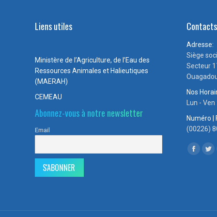
Liens utiles
Contact
Adresse:
Siège soc
Ministère de l’Agriculture, de l’Eau des
Secteur 1
Ressources Animales et Halieutiques
Ouagadou
(MAERAH)
Nos Horai
CEMEAU
Lun - Ven
Abonnez-vous à notre newsletter
Numéro | 
(00226) 8
Email
Trouvez n
Facebo
Twi
page
pa
opens
op
in
in
new
ne