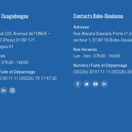
s Ouagadougou
Contacts Bobo-Dioulasso
Adresse:
ial 220, Avenue de l’ONEA –
Rue Alwata Diawara, Porte n° 2
7 (Pissy) 01 BP 171
secteur 1, 01 BP 55 Bobo-Dioul
gou 01
Nos Horaires:
res:
Lun - Ven : 07h30 - 16h00
 : 07h30 - 16h00
Numéro | Fuite et Dépannage
Fuite et Dépannage
(00226) 20 97 11 11 (00226) 20
0 00 11 11 (00226) 70 17 47 20
Trouvez nous sur :
Facebook
Twitter
YouTube
LinkedIn
ous sur :
ok
tter
LinkedIn
Instagram
page
page
page
page
ge
page
page
opens
opens
opens
opens
ens
opens
opens
in
in
in
in
in
in
new
new
new
new
w
new
new
window
window
window
window