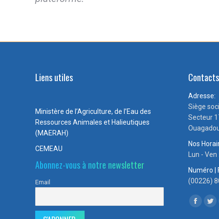
Liens utiles
Contact
Adresse:
Siège soc
Ministère de l’Agriculture, de l’Eau des
Secteur 1
Ressources Animales et Halieutiques
Ouagadou
(MAERAH)
Nos Horai
CEMEAU
Lun - Ven
Abonnez-vous à notre newsletter
Numéro | 
(00226) 8
Email
Trouvez n
Facebo
Twi