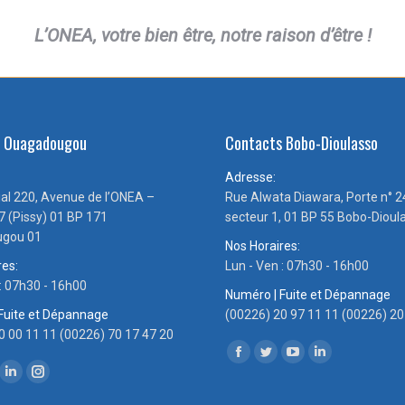
L’ONEA, votre bien être, notre raison d’être !
s Ouagadougou
Contacts Bobo-Dioulasso
Adresse:
ial 220, Avenue de l’ONEA –
Rue Alwata Diawara, Porte n° 2
7 (Pissy) 01 BP 171
secteur 1, 01 BP 55 Bobo-Dioul
gou 01
Nos Horaires:
res:
Lun - Ven : 07h30 - 16h00
 : 07h30 - 16h00
Numéro | Fuite et Dépannage
Fuite et Dépannage
(00226) 20 97 11 11 (00226) 20
0 00 11 11 (00226) 70 17 47 20
Trouvez nous sur :
Facebook
Twitter
YouTube
LinkedIn
ous sur :
ok
tter
LinkedIn
Instagram
page
page
page
page