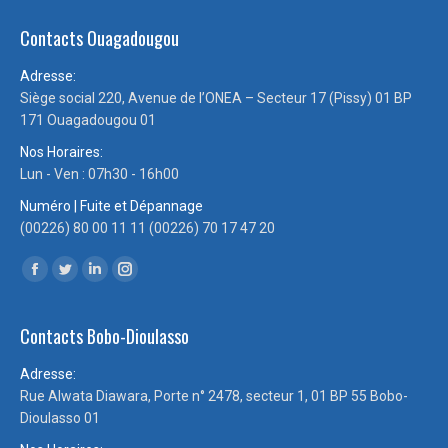
Contacts Ouagadougou
Adresse:
Siège social 220, Avenue de l’ONEA – Secteur 17 (Pissy) 01 BP
171 Ouagadougou 01
Nos Horaires:
Lun - Ven : 07h30 - 16h00
Numéro | Fuite et Dépannage
(00226) 80 00 11 11 (00226) 70 17 47 20
Trouvez nous sur :
Facebook
Twitter
LinkedIn
Instagram
page
page
page
page
Contacts Bobo-Dioulasso
opens
opens
opens
opens
in
in
in
in
Adresse:
new
new
new
new
Rue Alwata Diawara, Porte n° 2478, secteur 1, 01 BP 55 Bobo-
window
window
window
window
Dioulasso 01