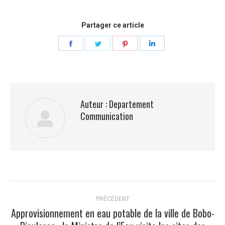
Partager ce article
Partager
Partager
Partager
Partager
sur
sur
sur
sur
Facebook
Twitter
Pinterest
LinkedIn
Auteur :
Departement
Communication
Navigation
PRÉCÉDENT
article
Approvisionnement en eau potable de la ville de Bobo-