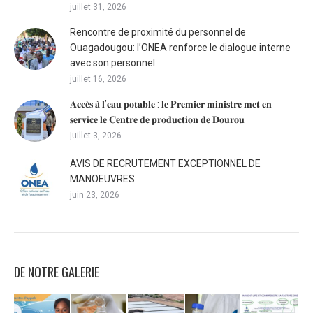
juillet 31, 2026
Rencontre de proximité du personnel de
Ouagadougou: l’ONEA renforce le dialogue interne
avec son personnel
juillet 16, 2026
𝐀𝐜𝐜𝐞̀𝐬 𝐚̀ 𝐥’𝐞𝐚𝐮 𝐩𝐨𝐭𝐚𝐛𝐥𝐞 : 𝐥𝐞 𝐏𝐫𝐞𝐦𝐢𝐞𝐫 𝐦𝐢𝐧𝐢𝐬𝐭𝐫𝐞 𝐦𝐞𝐭 𝐞𝐧
𝐬𝐞𝐫𝐯𝐢𝐜𝐞 𝐥𝐞 𝐂𝐞𝐧𝐭𝐫𝐞 𝐝𝐞 𝐩𝐫𝐨𝐝𝐮𝐜𝐭𝐢𝐨𝐧 𝐝𝐞 𝐃𝐨𝐮𝐫𝐨𝐮
juillet 3, 2026
AVIS DE RECRUTEMENT EXCEPTIONNEL DE
MANOEUVRES
juin 23, 2026
DE NOTRE GALERIE