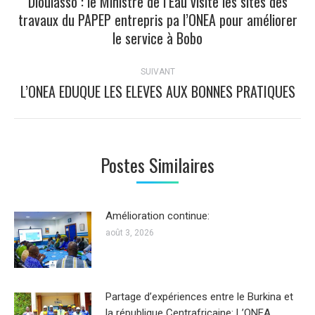
Dioulasso : le Ministre de l’Eau visite les sites des
Article
travaux du PAPEP entrepris pa l’ONEA pour améliorer
précédent
le service à Bobo
:
SUIVANT
L’ONEA EDUQUE LES ELEVES AUX BONNES PRATIQUES
Article
suivant
:
Postes Similaires
Amélioration continue:
août 3, 2026
Partage d’expériences entre le Burkina et
la république Centrafricaine: L’ONEA