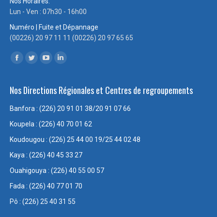
Nos Horaires:
Lun - Ven : 07h30 - 16h00
Numéro | Fuite et Dépannage
(00226) 20 97 11 11 (00226) 20 97 65 65
Trouvez nous sur :
Facebook
Twitter
YouTube
LinkedIn
page
page
page
page
Nos Directions Régionales et Centres de regroupements
opens
opens
opens
opens
in
in
in
in
Banfora : (226) 20 91 01 38/20 91 07 66
new
new
new
new
Koupela : (226) 40 70 01 62
window
window
window
window
Koudougou : (226) 25 44 00 19/25 44 02 48
Kaya : (226) 40 45 33 27
Ouahigouya : (226) 40 55 00 57
Fada : (226) 40 77 01 70
Pô : (226) 25 40 31 55