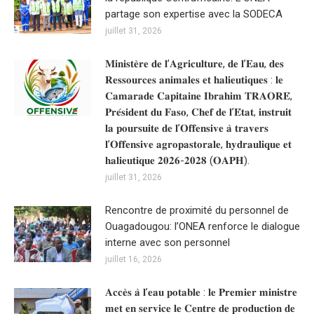
partage son expertise avec la SODECA
juillet 31, 2026
𝐌𝐢𝐧𝐢𝐬𝐭𝐞̀𝐫𝐞 𝐝𝐞 𝐥’𝐀𝐠𝐫𝐢𝐜𝐮𝐥𝐭𝐮𝐫𝐞, 𝐝𝐞 𝐥’𝐄𝐚𝐮, 𝐝𝐞𝐬
𝐑𝐞𝐬𝐬𝐨𝐮𝐫𝐜𝐞𝐬 𝐚𝐧𝐢𝐦𝐚𝐥𝐞𝐬 𝐞𝐭 𝐡𝐚𝐥𝐢𝐞𝐮𝐭𝐢𝐪𝐮𝐞𝐬 : 𝐥𝐞
𝐂𝐚𝐦𝐚𝐫𝐚𝐝𝐞 𝐂𝐚𝐩𝐢𝐭𝐚𝐢𝐧𝐞 𝐈𝐛𝐫𝐚𝐡𝐢𝐦 𝐓𝐑𝐀𝐎𝐑𝐄́,
𝐏𝐫𝐞́𝐬𝐢𝐝𝐞𝐧𝐭 𝐝𝐮 𝐅𝐚𝐬𝐨, 𝐂𝐡𝐞𝐟 𝐝𝐞 𝐥’𝐄́𝐭𝐚𝐭, 𝐢𝐧𝐬𝐭𝐫𝐮𝐢𝐭
𝐥𝐚 𝐩𝐨𝐮𝐫𝐬𝐮𝐢𝐭𝐞 𝐝𝐞 𝐥’𝐎𝐟𝐟𝐞𝐧𝐬𝐢𝐯𝐞 𝐚̀ 𝐭𝐫𝐚𝐯𝐞𝐫𝐬
𝐥’𝐎𝐟𝐟𝐞𝐧𝐬𝐢𝐯𝐞 𝐚𝐠𝐫𝐨𝐩𝐚𝐬𝐭𝐨𝐫𝐚𝐥𝐞, 𝐡𝐲𝐝𝐫𝐚𝐮𝐥𝐢𝐪𝐮𝐞 𝐞𝐭
𝐡𝐚𝐥𝐢𝐞𝐮𝐭𝐢𝐪𝐮𝐞 𝟐𝟎𝟐𝟔-𝟐𝟎𝟐𝟖 (𝐎𝐀𝐏𝐇).
juillet 31, 2026
Rencontre de proximité du personnel de
Ouagadougou: l’ONEA renforce le dialogue
interne avec son personnel
juillet 16, 2026
𝐀𝐜𝐜𝐞̀𝐬 𝐚̀ 𝐥’𝐞𝐚𝐮 𝐩𝐨𝐭𝐚𝐛𝐥𝐞 : 𝐥𝐞 𝐏𝐫𝐞𝐦𝐢𝐞𝐫 𝐦𝐢𝐧𝐢𝐬𝐭𝐫𝐞
𝐦𝐞𝐭 𝐞𝐧 𝐬𝐞𝐫𝐯𝐢𝐜𝐞 𝐥𝐞 𝐂𝐞𝐧𝐭𝐫𝐞 𝐝𝐞 𝐩𝐫𝐨𝐝𝐮𝐜𝐭𝐢𝐨𝐧 𝐝𝐞