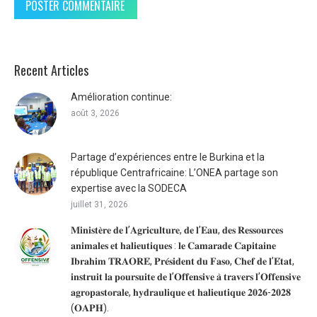
POSTER COMMENTAIRE
Recent Articles
Amélioration continue:
août 3, 2026
Partage d’expériences entre le Burkina et la
république Centrafricaine: L’ONEA partage son
expertise avec la SODECA
juillet 31, 2026
𝐌𝐢𝐧𝐢𝐬𝐭𝐞̀𝐫𝐞 𝐝𝐞 𝐥’𝐀𝐠𝐫𝐢𝐜𝐮𝐥𝐭𝐮𝐫𝐞, 𝐝𝐞 𝐥’𝐄𝐚𝐮, 𝐝𝐞𝐬 𝐑𝐞𝐬𝐬𝐨𝐮𝐫𝐜𝐞𝐬
𝐚𝐧𝐢𝐦𝐚𝐥𝐞𝐬 𝐞𝐭 𝐡𝐚𝐥𝐢𝐞𝐮𝐭𝐢𝐪𝐮𝐞𝐬 : 𝐥𝐞 𝐂𝐚𝐦𝐚𝐫𝐚𝐝𝐞 𝐂𝐚𝐩𝐢𝐭𝐚𝐢𝐧𝐞
𝐈𝐛𝐫𝐚𝐡𝐢𝐦 𝐓𝐑𝐀𝐎𝐑𝐄́, 𝐏𝐫𝐞́𝐬𝐢𝐝𝐞𝐧𝐭 𝐝𝐮 𝐅𝐚𝐬𝐨, 𝐂𝐡𝐞𝐟 𝐝𝐞 𝐥’𝐄́𝐭𝐚𝐭,
𝐢𝐧𝐬𝐭𝐫𝐮𝐢𝐭 𝐥𝐚 𝐩𝐨𝐮𝐫𝐬𝐮𝐢𝐭𝐞 𝐝𝐞 𝐥’𝐎𝐟𝐟𝐞𝐧𝐬𝐢𝐯𝐞 𝐚̀ 𝐭𝐫𝐚𝐯𝐞𝐫𝐬 𝐥’𝐎𝐟𝐟𝐞𝐧𝐬𝐢𝐯𝐞
𝐚𝐠𝐫𝐨𝐩𝐚𝐬𝐭𝐨𝐫𝐚𝐥𝐞, 𝐡𝐲𝐝𝐫𝐚𝐮𝐥𝐢𝐪𝐮𝐞 𝐞𝐭 𝐡𝐚𝐥𝐢𝐞𝐮𝐭𝐢𝐪𝐮𝐞 𝟐𝟎𝟐𝟔-𝟐𝟎𝟐𝟖
(𝐎𝐀𝐏𝐇).