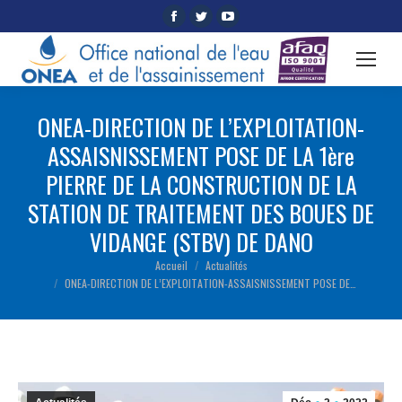
Facebook
Twitter
YouTube
page
page
page
opens
opens
opens
in
in
in
new
new
new
ONEA-DIRECTION DE L’EXPLOITATION-
window
window
window
ASSAISNISSEMENT POSE DE LA 1ère
PIERRE DE LA CONSTRUCTION DE LA
STATION DE TRAITEMENT DES BOUES DE
VIDANGE (STBV) DE DANO
Accueil
Actualités
Vous êtes ici :
ONEA-DIRECTION DE L’EXPLOITATION-ASSAISNISSEMENT POSE DE…