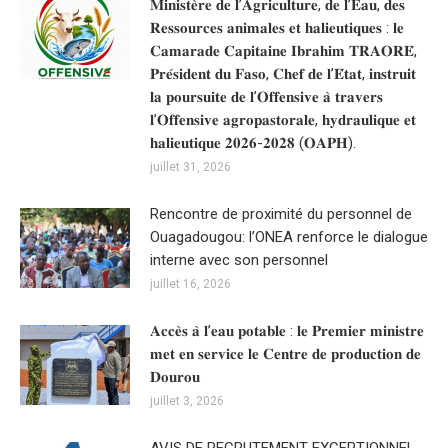
𝐌𝐢𝐧𝐢𝐬𝐭𝐞̀𝐫𝐞 𝐝𝐞 𝐥’𝐀𝐠𝐫𝐢𝐜𝐮𝐥𝐭𝐮𝐫𝐞, 𝐝𝐞 𝐥’𝐄𝐚𝐮, 𝐝𝐞𝐬
𝐑𝐞𝐬𝐬𝐨𝐮𝐫𝐜𝐞𝐬 𝐚𝐧𝐢𝐦𝐚𝐥𝐞𝐬 𝐞𝐭 𝐡𝐚𝐥𝐢𝐞𝐮𝐭𝐢𝐪𝐮𝐞𝐬 : 𝐥𝐞
𝐂𝐚𝐦𝐚𝐫𝐚𝐝𝐞 𝐂𝐚𝐩𝐢𝐭𝐚𝐢𝐧𝐞 𝐈𝐛𝐫𝐚𝐡𝐢𝐦 𝐓𝐑𝐀𝐎𝐑𝐄́,
𝐏𝐫𝐞́𝐬𝐢𝐝𝐞𝐧𝐭 𝐝𝐮 𝐅𝐚𝐬𝐨, 𝐂𝐡𝐞𝐟 𝐝𝐞 𝐥’𝐄́𝐭𝐚𝐭, 𝐢𝐧𝐬𝐭𝐫𝐮𝐢𝐭
𝐥𝐚 𝐩𝐨𝐮𝐫𝐬𝐮𝐢𝐭𝐞 𝐝𝐞 𝐥’𝐎𝐟𝐟𝐞𝐧𝐬𝐢𝐯𝐞 𝐚̀ 𝐭𝐫𝐚𝐯𝐞𝐫𝐬
𝐥’𝐎𝐟𝐟𝐞𝐧𝐬𝐢𝐯𝐞 𝐚𝐠𝐫𝐨𝐩𝐚𝐬𝐭𝐨𝐫𝐚𝐥𝐞, 𝐡𝐲𝐝𝐫𝐚𝐮𝐥𝐢𝐪𝐮𝐞 𝐞𝐭
𝐡𝐚𝐥𝐢𝐞𝐮𝐭𝐢𝐪𝐮𝐞 𝟐𝟎𝟐𝟔-𝟐𝟎𝟐𝟖 (𝐎𝐀𝐏𝐇).
juillet 31, 2026
Rencontre de proximité du personnel de
Ouagadougou: l’ONEA renforce le dialogue
interne avec son personnel
juillet 16, 2026
𝐀𝐜𝐜𝐞̀𝐬 𝐚̀ 𝐥’𝐞𝐚𝐮 𝐩𝐨𝐭𝐚𝐛𝐥𝐞 : 𝐥𝐞 𝐏𝐫𝐞𝐦𝐢𝐞𝐫 𝐦𝐢𝐧𝐢𝐬𝐭𝐫𝐞
𝐦𝐞𝐭 𝐞𝐧 𝐬𝐞𝐫𝐯𝐢𝐜𝐞 𝐥𝐞 𝐂𝐞𝐧𝐭𝐫𝐞 𝐝𝐞 𝐩𝐫𝐨𝐝𝐮𝐜𝐭𝐢𝐨𝐧 𝐝𝐞
𝐃𝐨𝐮𝐫𝐨𝐮
juillet 3, 2026