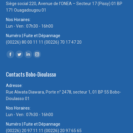
Siège social 220, Avenue de l’ONEA – Secteur 17 (Pissy) 01 BP
171 Ouagadougou 01
Nos Horaires:
Lun - Ven : 07h30 - 16h00
Numéro | Fuite et Dépannage
(00226) 80 00 11 11 (00226) 70 17 47 20
Trouvez nous sur :
Facebook
Twitter
LinkedIn
Instagram
page
page
page
page
Contacts Bobo-Dioulasso
opens
opens
opens
opens
in
in
in
in
Adresse:
new
new
new
new
Rue Alwata Diawara, Porte n° 2478, secteur 1, 01 BP 55 Bobo-
window
window
window
window
Dioulasso 01
Nos Horaires:
Lun - Ven : 07h30 - 16h00
Numéro | Fuite et Dépannage
(00226) 20 97 11 11 (00226) 20 97 65 65