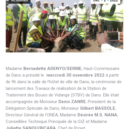
Actualités
Déc
2
2022
Madame
Bernadette ADENYO/SERME
, Haut-Commissaire
de Dano a présidé le
mercredi 30 novembre 2022
à partir
de 9h dans la salle de l’hôtel de ville de Dano, la cérémonie de
lancement des Travaux de réalisation de la Station de
Traitement des Boues de Vidange (STBV) de Dano. Elle était
accompagnée de Monsieur
Denis ZANRE
, Président de la
Délégation Spéciale de Dano, Monsieur
Gilbert BASSOLE
,
Directeur Général de l’ONEA, Madame
Désirée M.S. NANA
,
Conseillère Technique Principale de la GIZ et Madame
Juliette SANOU/BICABA
, Chef de Projet