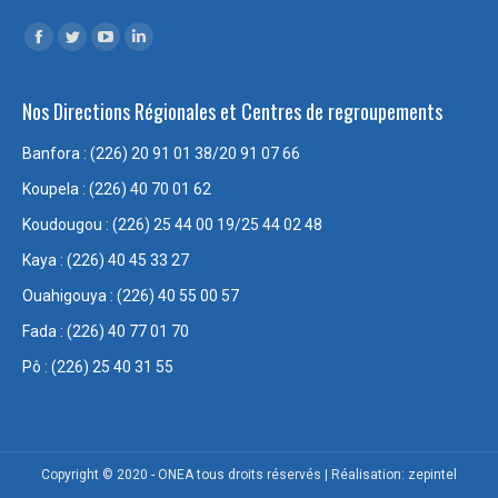
Trouvez nous sur :
Facebook
Twitter
YouTube
LinkedIn
page
page
page
page
Nos Directions Régionales et Centres de regroupements
opens
opens
opens
opens
in
in
in
in
Banfora : (226) 20 91 01 38/20 91 07 66
new
new
new
new
Koupela : (226) 40 70 01 62
window
window
window
window
Koudougou : (226) 25 44 00 19/25 44 02 48
Kaya : (226) 40 45 33 27
Ouahigouya : (226) 40 55 00 57
Fada : (226) 40 77 01 70
Pô : (226) 25 40 31 55
Copyright © 2020 - ONEA tous droits réservés | Réalisation: zepintel