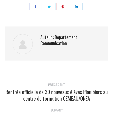
Partager
Partager
Partager
Partager
sur
sur
sur
sur
Facebook
Twitter
Pinterest
LinkedIn
Auteur :
Departement
Communication
Navigation
PRÉCÉDENT
article
Rentrée officielle de 30 nouveaux élèves Plombiers au
Article
centre de formation CEMEAU/ONEA
précédent
:
SUIVANT