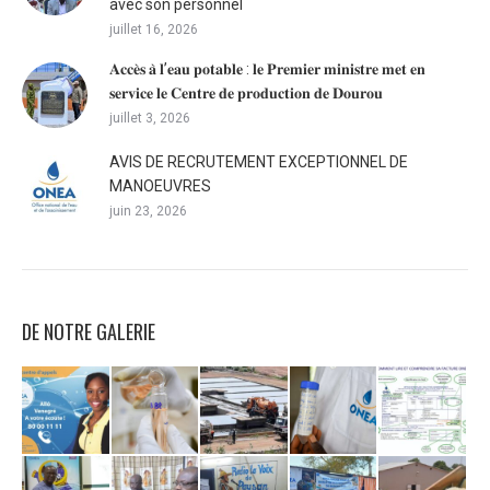
avec son personnel
juillet 16, 2026
𝐀𝐜𝐜𝐞̀𝐬 𝐚̀ 𝐥’𝐞𝐚𝐮 𝐩𝐨𝐭𝐚𝐛𝐥𝐞 : 𝐥𝐞 𝐏𝐫𝐞𝐦𝐢𝐞𝐫 𝐦𝐢𝐧𝐢𝐬𝐭𝐫𝐞 𝐦𝐞𝐭 𝐞𝐧
𝐬𝐞𝐫𝐯𝐢𝐜𝐞 𝐥𝐞 𝐂𝐞𝐧𝐭𝐫𝐞 𝐝𝐞 𝐩𝐫𝐨𝐝𝐮𝐜𝐭𝐢𝐨𝐧 𝐝𝐞 𝐃𝐨𝐮𝐫𝐨𝐮
juillet 3, 2026
AVIS DE RECRUTEMENT EXCEPTIONNEL DE
MANOEUVRES
juin 23, 2026
DE NOTRE GALERIE