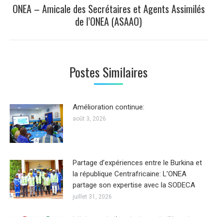
ONEA – Amicale des Secrétaires et Agents Assimilés
Article
de l’ONEA (ASAAO)
suivant
:
Postes Similaires
Amélioration continue:
août 3, 2026
Partage d’expériences entre le Burkina et
la république Centrafricaine: L’ONEA
partage son expertise avec la SODECA
juillet 31, 2026