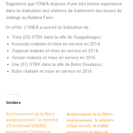
Rappelons que l’ONEA dispose d’une très bonne expérience
dans la réalisation des stations de traitement des boues de
vidange au Burkina Faso.
En effet L’ONEA a assuré la réalisation de :
Trois (03) STBV dans la ville de Ouagadougou :
Kossodo réalisée et mise en service en 2014;
Zagtouli réalisée et mise en service en 2014;
Gonsin réalisée et mise en service en 2016.
Une (01) STBV dans la ville de Bobo Dioulasso :
Bobo réalisée et mise en service en 2016.
Similaire
Renforcement de la filière
𝐑𝐞𝐧𝐟𝐨𝐫𝐜𝐞𝐦𝐞𝐧𝐭 𝐝𝐞 𝐥𝐚 𝐟𝐢𝐥𝐢è𝐫𝐞
assainissement : le ministre
𝐚𝐬𝐬𝐚𝐢𝐧𝐢𝐬𝐬𝐞𝐦𝐞𝐧𝐭 : 𝐥𝐞 𝐦𝐢𝐧𝐢𝐬𝐭𝐫𝐞
d’État Ismaël SOMBIE
𝐝’𝐄𝐭𝐚𝐭 Ismaël 𝐒𝐎𝐌𝐁𝐈𝐄
inaugure les Stations de
𝐢𝐧𝐚𝐮𝐠𝐮𝐫𝐞 𝐥𝐞𝐬 𝐒𝐭𝐚𝐭𝐢𝐨𝐧𝐬 𝐝𝐞