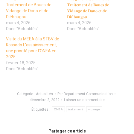
Traitement de Boues de
𝐓𝐫𝐚𝐢𝐭𝐞𝐦𝐞𝐧𝐭 𝐝𝐞 𝐁𝐨𝐮𝐞𝐬 𝐝𝐞
Vidange de Dano et de
𝐕𝐢𝐝𝐚𝐧𝐠𝐞 𝐝𝐞 𝐃𝐚𝐧𝐨 𝐞𝐭 𝐝𝐞
Diébougou
𝐃𝐢é𝐛𝐨𝐮𝐠𝐨𝐮
mars 4, 2026
mars 4, 2026
Dans "Actualités"
Dans "Actualités"
Visite du MEEA à la STBV de
Kossodo L’assainissement,
une priorité pour l’ONEA en
2025
février 18, 2025
Dans "Actualités"
Catégorie :
Actualités
Par
Departement Communication
décembre 2, 2022
Laisser un commentaire
Étiquettes :
ONEA
traitement
vidange
Partager ce article