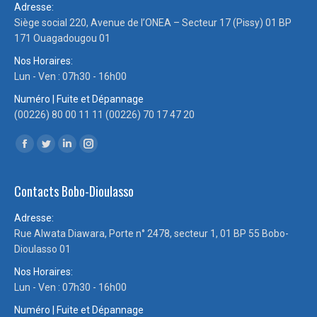
Adresse:
Siège social 220, Avenue de l’ONEA – Secteur 17 (Pissy) 01 BP
171 Ouagadougou 01
Nos Horaires:
Lun - Ven : 07h30 - 16h00
Numéro | Fuite et Dépannage
(00226) 80 00 11 11 (00226) 70 17 47 20
Trouvez nous sur :
Facebook
Twitter
LinkedIn
Instagram
page
page
page
page
Contacts Bobo-Dioulasso
opens
opens
opens
opens
in
in
in
in
Adresse:
new
new
new
new
Rue Alwata Diawara, Porte n° 2478, secteur 1, 01 BP 55 Bobo-
window
window
window
window
Dioulasso 01
Nos Horaires:
Lun - Ven : 07h30 - 16h00
Numéro | Fuite et Dépannage