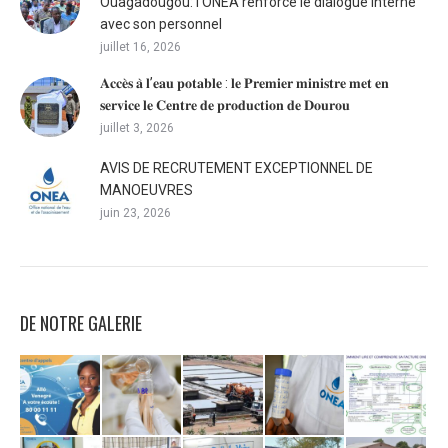
Ouagadougou: l’ONEA renforce le dialogue interne
avec son personnel
juillet 16, 2026
𝐀𝐜𝐜𝐞̀𝐬 𝐚̀ 𝐥’𝐞𝐚𝐮 𝐩𝐨𝐭𝐚𝐛𝐥𝐞 : 𝐥𝐞 𝐏𝐫𝐞𝐦𝐢𝐞𝐫 𝐦𝐢𝐧𝐢𝐬𝐭𝐫𝐞 𝐦𝐞𝐭 𝐞𝐧
𝐬𝐞𝐫𝐯𝐢𝐜𝐞 𝐥𝐞 𝐂𝐞𝐧𝐭𝐫𝐞 𝐝𝐞 𝐩𝐫𝐨𝐝𝐮𝐜𝐭𝐢𝐨𝐧 𝐝𝐞 𝐃𝐨𝐮𝐫𝐨𝐮
juillet 3, 2026
AVIS DE RECRUTEMENT EXCEPTIONNEL DE
MANOEUVRES
juin 23, 2026
DE NOTRE GALERIE