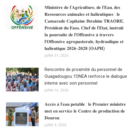
𝐌𝐢𝐧𝐢𝐬𝐭𝐞̀𝐫𝐞 𝐝𝐞 𝐥’𝐀𝐠𝐫𝐢𝐜𝐮𝐥𝐭𝐮𝐫𝐞, 𝐝𝐞 𝐥’𝐄𝐚𝐮, 𝐝𝐞𝐬
𝐑𝐞𝐬𝐬𝐨𝐮𝐫𝐜𝐞𝐬 𝐚𝐧𝐢𝐦𝐚𝐥𝐞𝐬 𝐞𝐭 𝐡𝐚𝐥𝐢𝐞𝐮𝐭𝐢𝐪𝐮𝐞𝐬 : 𝐥𝐞
𝐂𝐚𝐦𝐚𝐫𝐚𝐝𝐞 𝐂𝐚𝐩𝐢𝐭𝐚𝐢𝐧𝐞 𝐈𝐛𝐫𝐚𝐡𝐢𝐦 𝐓𝐑𝐀𝐎𝐑𝐄́,
𝐏𝐫𝐞́𝐬𝐢𝐝𝐞𝐧𝐭 𝐝𝐮 𝐅𝐚𝐬𝐨, 𝐂𝐡𝐞𝐟 𝐝𝐞 𝐥’𝐄́𝐭𝐚𝐭, 𝐢𝐧𝐬𝐭𝐫𝐮𝐢𝐭
𝐥𝐚 𝐩𝐨𝐮𝐫𝐬𝐮𝐢𝐭𝐞 𝐝𝐞 𝐥’𝐎𝐟𝐟𝐞𝐧𝐬𝐢𝐯𝐞 𝐚̀ 𝐭𝐫𝐚𝐯𝐞𝐫𝐬
𝐥’𝐎𝐟𝐟𝐞𝐧𝐬𝐢𝐯𝐞 𝐚𝐠𝐫𝐨𝐩𝐚𝐬𝐭𝐨𝐫𝐚𝐥𝐞, 𝐡𝐲𝐝𝐫𝐚𝐮𝐥𝐢𝐪𝐮𝐞 𝐞𝐭
𝐡𝐚𝐥𝐢𝐞𝐮𝐭𝐢𝐪𝐮𝐞 𝟐𝟎𝟐𝟔-𝟐𝟎𝟐𝟖 (𝐎𝐀𝐏𝐇).
juillet 31, 2026
Rencontre de proximité du personnel de
Ouagadougou: l’ONEA renforce le dialogue
interne avec son personnel
juillet 16, 2026
𝐀𝐜𝐜𝐞̀𝐬 𝐚̀ 𝐥’𝐞𝐚𝐮 𝐩𝐨𝐭𝐚𝐛𝐥𝐞 : 𝐥𝐞 𝐏𝐫𝐞𝐦𝐢𝐞𝐫 𝐦𝐢𝐧𝐢𝐬𝐭𝐫𝐞
𝐦𝐞𝐭 𝐞𝐧 𝐬𝐞𝐫𝐯𝐢𝐜𝐞 𝐥𝐞 𝐂𝐞𝐧𝐭𝐫𝐞 𝐝𝐞 𝐩𝐫𝐨𝐝𝐮𝐜𝐭𝐢𝐨𝐧 𝐝𝐞
𝐃𝐨𝐮𝐫𝐨𝐮
juillet 3, 2026