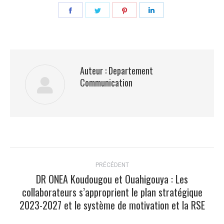
Partager
Partager
Partager
Partager
sur
sur
sur
sur
Facebook
Twitter
Pinterest
LinkedIn
Auteur :
Departement
Communication
Navigation
PRÉCÉDENT
article
DR ONEA Koudougou et Ouahigouya : Les
collaborateurs s’approprient le plan stratégique
Article
2023-2027 et le système de motivation et la RSE
précédent
: