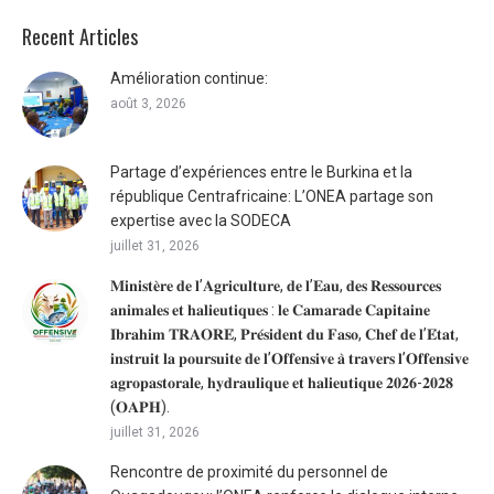
Recent Articles
Amélioration continue:
août 3, 2026
Partage d’expériences entre le Burkina et la
république Centrafricaine: L’ONEA partage son
expertise avec la SODECA
juillet 31, 2026
𝐌𝐢𝐧𝐢𝐬𝐭𝐞̀𝐫𝐞 𝐝𝐞 𝐥’𝐀𝐠𝐫𝐢𝐜𝐮𝐥𝐭𝐮𝐫𝐞, 𝐝𝐞 𝐥’𝐄𝐚𝐮, 𝐝𝐞𝐬 𝐑𝐞𝐬𝐬𝐨𝐮𝐫𝐜𝐞𝐬
𝐚𝐧𝐢𝐦𝐚𝐥𝐞𝐬 𝐞𝐭 𝐡𝐚𝐥𝐢𝐞𝐮𝐭𝐢𝐪𝐮𝐞𝐬 : 𝐥𝐞 𝐂𝐚𝐦𝐚𝐫𝐚𝐝𝐞 𝐂𝐚𝐩𝐢𝐭𝐚𝐢𝐧𝐞
𝐈𝐛𝐫𝐚𝐡𝐢𝐦 𝐓𝐑𝐀𝐎𝐑𝐄́, 𝐏𝐫𝐞́𝐬𝐢𝐝𝐞𝐧𝐭 𝐝𝐮 𝐅𝐚𝐬𝐨, 𝐂𝐡𝐞𝐟 𝐝𝐞 𝐥’𝐄́𝐭𝐚𝐭,
𝐢𝐧𝐬𝐭𝐫𝐮𝐢𝐭 𝐥𝐚 𝐩𝐨𝐮𝐫𝐬𝐮𝐢𝐭𝐞 𝐝𝐞 𝐥’𝐎𝐟𝐟𝐞𝐧𝐬𝐢𝐯𝐞 𝐚̀ 𝐭𝐫𝐚𝐯𝐞𝐫𝐬 𝐥’𝐎𝐟𝐟𝐞𝐧𝐬𝐢𝐯𝐞
𝐚𝐠𝐫𝐨𝐩𝐚𝐬𝐭𝐨𝐫𝐚𝐥𝐞, 𝐡𝐲𝐝𝐫𝐚𝐮𝐥𝐢𝐪𝐮𝐞 𝐞𝐭 𝐡𝐚𝐥𝐢𝐞𝐮𝐭𝐢𝐪𝐮𝐞 𝟐𝟎𝟐𝟔-𝟐𝟎𝟐𝟖
(𝐎𝐀𝐏𝐇).
juillet 31, 2026
Rencontre de proximité du personnel de