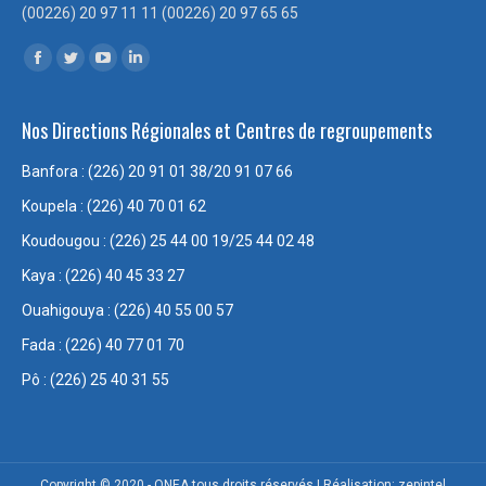
(00226) 20 97 11 11 (00226) 20 97 65 65
Trouvez nous sur :
Facebook
Twitter
YouTube
LinkedIn
page
page
page
page
Nos Directions Régionales et Centres de regroupements
opens
opens
opens
opens
in
in
in
in
Banfora : (226) 20 91 01 38/20 91 07 66
new
new
new
new
Koupela : (226) 40 70 01 62
window
window
window
window
Koudougou : (226) 25 44 00 19/25 44 02 48
Kaya : (226) 40 45 33 27
Ouahigouya : (226) 40 55 00 57
Fada : (226) 40 77 01 70
Pô : (226) 25 40 31 55
Copyright © 2020 - ONEA tous droits réservés | Réalisation: zepintel