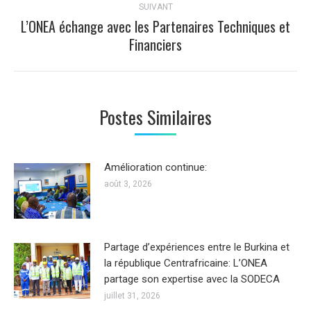
SUIVANT
L’ONEA échange avec les Partenaires Techniques et
Article
Financiers
suivant
:
Postes Similaires
Amélioration continue:
août 3, 2026
Partage d’expériences entre le Burkina et
la république Centrafricaine: L’ONEA
partage son expertise avec la SODECA
juillet 31, 2026