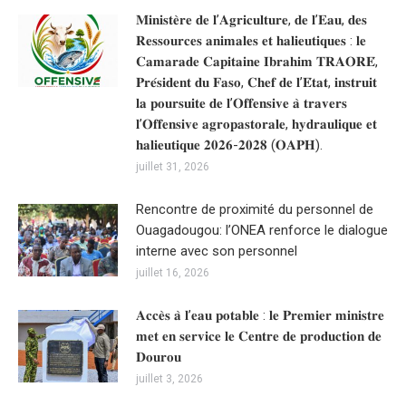
𝐌𝐢𝐧𝐢𝐬𝐭𝐞̀𝐫𝐞 𝐝𝐞 𝐥’𝐀𝐠𝐫𝐢𝐜𝐮𝐥𝐭𝐮𝐫𝐞, 𝐝𝐞 𝐥’𝐄𝐚𝐮, 𝐝𝐞𝐬
𝐑𝐞𝐬𝐬𝐨𝐮𝐫𝐜𝐞𝐬 𝐚𝐧𝐢𝐦𝐚𝐥𝐞𝐬 𝐞𝐭 𝐡𝐚𝐥𝐢𝐞𝐮𝐭𝐢𝐪𝐮𝐞𝐬 : 𝐥𝐞
𝐂𝐚𝐦𝐚𝐫𝐚𝐝𝐞 𝐂𝐚𝐩𝐢𝐭𝐚𝐢𝐧𝐞 𝐈𝐛𝐫𝐚𝐡𝐢𝐦 𝐓𝐑𝐀𝐎𝐑𝐄́,
𝐏𝐫𝐞́𝐬𝐢𝐝𝐞𝐧𝐭 𝐝𝐮 𝐅𝐚𝐬𝐨, 𝐂𝐡𝐞𝐟 𝐝𝐞 𝐥’𝐄́𝐭𝐚𝐭, 𝐢𝐧𝐬𝐭𝐫𝐮𝐢𝐭
𝐥𝐚 𝐩𝐨𝐮𝐫𝐬𝐮𝐢𝐭𝐞 𝐝𝐞 𝐥’𝐎𝐟𝐟𝐞𝐧𝐬𝐢𝐯𝐞 𝐚̀ 𝐭𝐫𝐚𝐯𝐞𝐫𝐬
𝐥’𝐎𝐟𝐟𝐞𝐧𝐬𝐢𝐯𝐞 𝐚𝐠𝐫𝐨𝐩𝐚𝐬𝐭𝐨𝐫𝐚𝐥𝐞, 𝐡𝐲𝐝𝐫𝐚𝐮𝐥𝐢𝐪𝐮𝐞 𝐞𝐭
𝐡𝐚𝐥𝐢𝐞𝐮𝐭𝐢𝐪𝐮𝐞 𝟐𝟎𝟐𝟔-𝟐𝟎𝟐𝟖 (𝐎𝐀𝐏𝐇).
juillet 31, 2026
Rencontre de proximité du personnel de
Ouagadougou: l’ONEA renforce le dialogue
interne avec son personnel
juillet 16, 2026
𝐀𝐜𝐜𝐞̀𝐬 𝐚̀ 𝐥’𝐞𝐚𝐮 𝐩𝐨𝐭𝐚𝐛𝐥𝐞 : 𝐥𝐞 𝐏𝐫𝐞𝐦𝐢𝐞𝐫 𝐦𝐢𝐧𝐢𝐬𝐭𝐫𝐞
𝐦𝐞𝐭 𝐞𝐧 𝐬𝐞𝐫𝐯𝐢𝐜𝐞 𝐥𝐞 𝐂𝐞𝐧𝐭𝐫𝐞 𝐝𝐞 𝐩𝐫𝐨𝐝𝐮𝐜𝐭𝐢𝐨𝐧 𝐝𝐞
𝐃𝐨𝐮𝐫𝐨𝐮
juillet 3, 2026