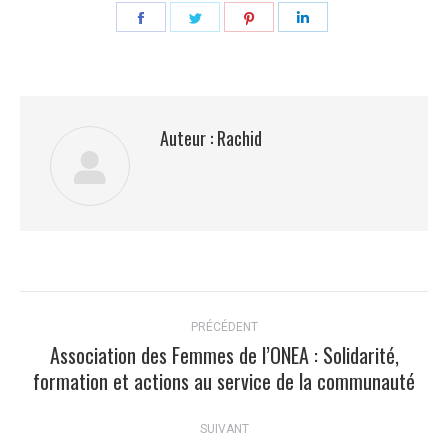
Partager
Partager
Partager
Partager
sur
sur
sur
sur
Facebook
Twitter
Pinterest
LinkedIn
Auteur :
Rachid
Navigation
PRÉCÉDENT
article
Association des Femmes de l’ONEA : Solidarité,
Article
formation et actions au service de la communauté
précédent
:
SUIVANT