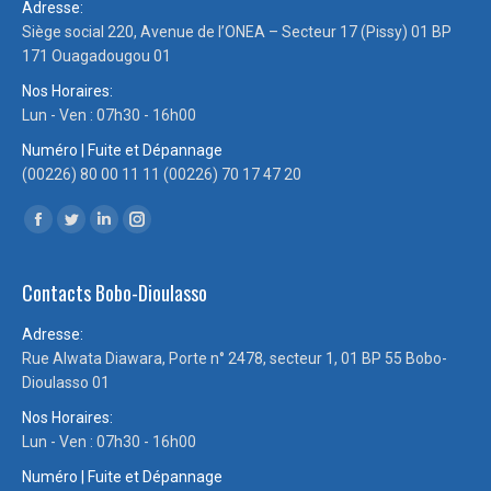
Adresse:
Siège social 220, Avenue de l’ONEA – Secteur 17 (Pissy) 01 BP
171 Ouagadougou 01
Nos Horaires:
Lun - Ven : 07h30 - 16h00
Numéro | Fuite et Dépannage
(00226) 80 00 11 11 (00226) 70 17 47 20
Trouvez nous sur :
Facebook
Twitter
LinkedIn
Instagram
page
page
page
page
Contacts Bobo-Dioulasso
opens
opens
opens
opens
in
in
in
in
Adresse:
new
new
new
new
Rue Alwata Diawara, Porte n° 2478, secteur 1, 01 BP 55 Bobo-
window
window
window
window
Dioulasso 01
Nos Horaires:
Lun - Ven : 07h30 - 16h00
Numéro | Fuite et Dépannage