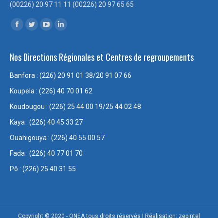
(00226) 20 97 11 11 (00226) 20 97 65 65
Trouvez nous sur :
Facebook
Twitter
YouTube
LinkedIn
page
page
page
page
Nos Directions Régionales et Centres de regroupements
opens
opens
opens
opens
in
in
in
in
Banfora : (226) 20 91 01 38/20 91 07 66
new
new
new
new
Koupela : (226) 40 70 01 62
window
window
window
window
Koudougou : (226) 25 44 00 19/25 44 02 48
Kaya : (226) 40 45 33 27
Ouahigouya : (226) 40 55 00 57
Fada : (226) 40 77 01 70
Pô : (226) 25 40 31 55
Copyright © 2020 - ONEA tous droits réservés | Réalisation: zepintel