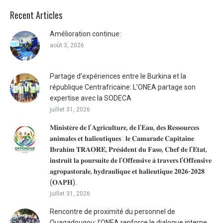
Recent Articles
Amélioration continue:
août 3, 2026
Partage d’expériences entre le Burkina et la
république Centrafricaine: L’ONEA partage son
expertise avec la SODECA
juillet 31, 2026
𝐌𝐢𝐧𝐢𝐬𝐭𝐞̀𝐫𝐞 𝐝𝐞 𝐥’𝐀𝐠𝐫𝐢𝐜𝐮𝐥𝐭𝐮𝐫𝐞, 𝐝𝐞 𝐥’𝐄𝐚𝐮, 𝐝𝐞𝐬 𝐑𝐞𝐬𝐬𝐨𝐮𝐫𝐜𝐞𝐬
𝐚𝐧𝐢𝐦𝐚𝐥𝐞𝐬 𝐞𝐭 𝐡𝐚𝐥𝐢𝐞𝐮𝐭𝐢𝐪𝐮𝐞𝐬 : 𝐥𝐞 𝐂𝐚𝐦𝐚𝐫𝐚𝐝𝐞 𝐂𝐚𝐩𝐢𝐭𝐚𝐢𝐧𝐞
𝐈𝐛𝐫𝐚𝐡𝐢𝐦 𝐓𝐑𝐀𝐎𝐑𝐄́, 𝐏𝐫𝐞́𝐬𝐢𝐝𝐞𝐧𝐭 𝐝𝐮 𝐅𝐚𝐬𝐨, 𝐂𝐡𝐞𝐟 𝐝𝐞 𝐥’𝐄́𝐭𝐚𝐭,
𝐢𝐧𝐬𝐭𝐫𝐮𝐢𝐭 𝐥𝐚 𝐩𝐨𝐮𝐫𝐬𝐮𝐢𝐭𝐞 𝐝𝐞 𝐥’𝐎𝐟𝐟𝐞𝐧𝐬𝐢𝐯𝐞 𝐚̀ 𝐭𝐫𝐚𝐯𝐞𝐫𝐬 𝐥’𝐎𝐟𝐟𝐞𝐧𝐬𝐢𝐯𝐞
𝐚𝐠𝐫𝐨𝐩𝐚𝐬𝐭𝐨𝐫𝐚𝐥𝐞, 𝐡𝐲𝐝𝐫𝐚𝐮𝐥𝐢𝐪𝐮𝐞 𝐞𝐭 𝐡𝐚𝐥𝐢𝐞𝐮𝐭𝐢𝐪𝐮𝐞 𝟐𝟎𝟐𝟔-𝟐𝟎𝟐𝟖
(𝐎𝐀𝐏𝐇).
juillet 31, 2026
Rencontre de proximité du personnel de
Ouagadougou: l’ONEA renforce le dialogue interne