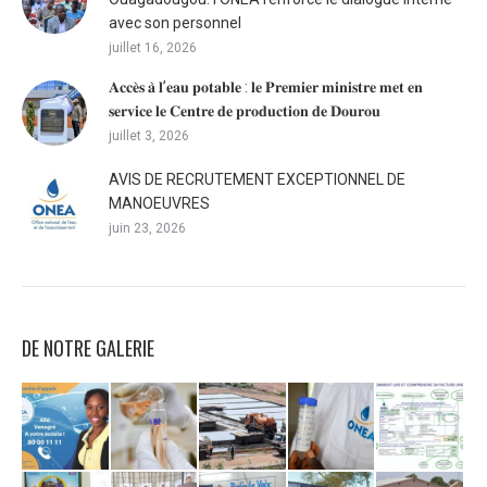
avec son personnel
juillet 16, 2026
𝐀𝐜𝐜𝐞̀𝐬 𝐚̀ 𝐥’𝐞𝐚𝐮 𝐩𝐨𝐭𝐚𝐛𝐥𝐞 : 𝐥𝐞 𝐏𝐫𝐞𝐦𝐢𝐞𝐫 𝐦𝐢𝐧𝐢𝐬𝐭𝐫𝐞 𝐦𝐞𝐭 𝐞𝐧
𝐬𝐞𝐫𝐯𝐢𝐜𝐞 𝐥𝐞 𝐂𝐞𝐧𝐭𝐫𝐞 𝐝𝐞 𝐩𝐫𝐨𝐝𝐮𝐜𝐭𝐢𝐨𝐧 𝐝𝐞 𝐃𝐨𝐮𝐫𝐨𝐮
juillet 3, 2026
AVIS DE RECRUTEMENT EXCEPTIONNEL DE
MANOEUVRES
juin 23, 2026
DE NOTRE GALERIE