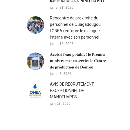
𝐡𝐚𝐥𝐢𝐞𝐮𝐭𝐢𝐪𝐮𝐞 𝟐𝟎𝟐𝟔-𝟐𝟎𝟐𝟖 (𝐎𝐀𝐏𝐇).
juillet 31, 2026
Rencontre de proximité du
personnel de Ouagadougou:
l’ONEA renforce le dialogue
interne avec son personnel
juillet 16, 2026
𝐀𝐜𝐜𝐞̀𝐬 𝐚̀ 𝐥’𝐞𝐚𝐮 𝐩𝐨𝐭𝐚𝐛𝐥𝐞 : 𝐥𝐞 𝐏𝐫𝐞𝐦𝐢𝐞𝐫
𝐦𝐢𝐧𝐢𝐬𝐭𝐫𝐞 𝐦𝐞𝐭 𝐞𝐧 𝐬𝐞𝐫𝐯𝐢𝐜𝐞 𝐥𝐞 𝐂𝐞𝐧𝐭𝐫𝐞
𝐝𝐞 𝐩𝐫𝐨𝐝𝐮𝐜𝐭𝐢𝐨𝐧 𝐝𝐞 𝐃𝐨𝐮𝐫𝐨𝐮
juillet 3, 2026
AVIS DE RECRUTEMENT
EXCEPTIONNEL DE
MANOEUVRES
juin 23, 2026