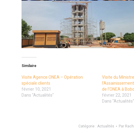
Similaire
Visite Agence ONEA – Opération
Visite du Ministre
spéciale clients
l’Assainissement 
février 10, 2021
de l’ONEA à Bob
Dans "Actualités"
février 22, 2021
Dans "Actualités
Catégorie :
Actualités
Par
Rach