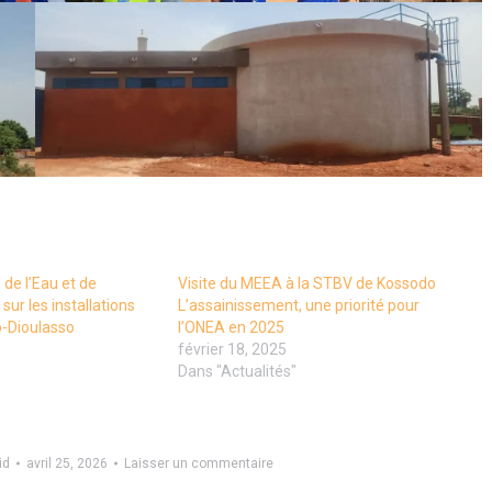
 de l’Eau et de
Visite du MEEA à la STBV de Kossodo
sur les installations
L’assainissement, une priorité pour
o-Dioulasso
l’ONEA en 2025
février 18, 2025
"
Dans "Actualités"
id
avril 25, 2026
Laisser un commentaire