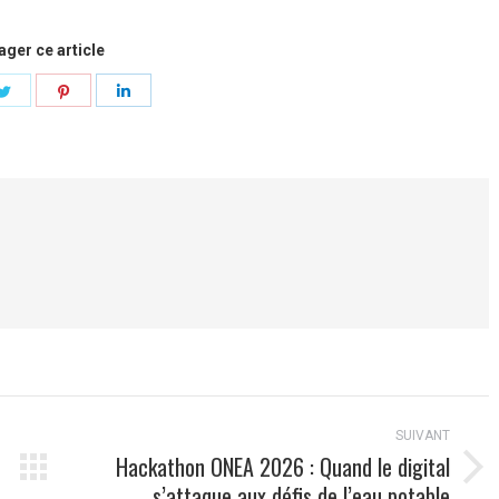
ager ce article
ger
Partager
Partager
Partager
sur
sur
sur
ook
Twitter
Pinterest
LinkedIn
SUIVANT
Hackathon ONEA 2026 : Quand le digital
Article
s’attaque aux défis de l’eau potable