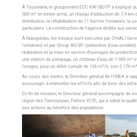
À Toussiana, le groupement ECC KAF/BDTP a expliqué que 
500 m³ en béton armé, un réseau d’adduction de 7,4 km d
distribution, la réhabilitation de 11 bornes fontaines, l
particuliers. La construction de l’agence dédiée aux ser
À Niangoloko, les travaux sont exécutés par CHIALI Serv
fontaines) et par Group ASI BF (adduction d’eau potable). 
réalisation et la mise en service d’ouvrages de producti
une station de pompage, un château d’eau de 1 000 m³ et
forages, pour un débit cumulé de 136 m³/h, soit 2 176 m³/
Au cours des visites, le Directeur général de l’ONEA a rap
encourager à intensifier les efforts afin de livrer des in
En fin de mission, le Directeur général accompagné de so
région des Tannounyan, Patrice YEYE, qui a salué la quali
ses actions au bénéfice des populations.