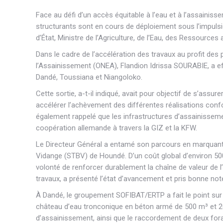
Face au défi d’un accès équitable à l’eau et à l’assain
structurants sont en cours de déploiement sous l’impulsi
d’État, Ministre de l’Agriculture, de l’Eau, des Ressourc
Dans le cadre de l’accélération des travaux au profit des p
l’Assainissement (ONEA), Flandion Idrissa SOURABIE, a eff
Dandé, Toussiana et Niangoloko.
Cette sortie, a-t-il indiqué, avait pour objectif de s’assu
accélérer l’achèvement des différentes réalisations conf
également rappelé que les infrastructures d’assainisseme
coopération allemande à travers la GIZ et la KFW.
Le Directeur Général a entamé son parcours en marquant 
Vidange (STBV) de Houndé. D’un coût global d’environ 500 m
volonté de renforcer durablement la chaîne de valeur de
travaux, a présenté l’état d’avancement et pris bonne no
À Dandé, le groupement SOFIBAT/ERTP a fait le point sur
château d’eau tronconique en béton armé de 500 m³ et 20
d’assainissement, ainsi que le raccordement de deux for