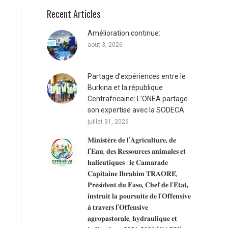
Recent Articles
Amélioration continue:
août 3, 2026
Partage d’expériences entre le
Burkina et la république
Centrafricaine: L’ONEA partage
son expertise avec la SODECA
juillet 31, 2026
𝐌𝐢𝐧𝐢𝐬𝐭𝐞̀𝐫𝐞 𝐝𝐞 𝐥’𝐀𝐠𝐫𝐢𝐜𝐮𝐥𝐭𝐮𝐫𝐞, 𝐝𝐞
𝐥’𝐄𝐚𝐮, 𝐝𝐞𝐬 𝐑𝐞𝐬𝐬𝐨𝐮𝐫𝐜𝐞𝐬 𝐚𝐧𝐢𝐦𝐚𝐥𝐞𝐬 𝐞𝐭
𝐡𝐚𝐥𝐢𝐞𝐮𝐭𝐢𝐪𝐮𝐞𝐬 : 𝐥𝐞 𝐂𝐚𝐦𝐚𝐫𝐚𝐝𝐞
𝐂𝐚𝐩𝐢𝐭𝐚𝐢𝐧𝐞 𝐈𝐛𝐫𝐚𝐡𝐢𝐦 𝐓𝐑𝐀𝐎𝐑𝐄́,
𝐏𝐫𝐞́𝐬𝐢𝐝𝐞𝐧𝐭 𝐝𝐮 𝐅𝐚𝐬𝐨, 𝐂𝐡𝐞𝐟 𝐝𝐞 𝐥’𝐄́𝐭𝐚𝐭,
𝐢𝐧𝐬𝐭𝐫𝐮𝐢𝐭 𝐥𝐚 𝐩𝐨𝐮𝐫𝐬𝐮𝐢𝐭𝐞 𝐝𝐞 𝐥’𝐎𝐟𝐟𝐞𝐧𝐬𝐢𝐯𝐞
𝐚̀ 𝐭𝐫𝐚𝐯𝐞𝐫𝐬 𝐥’𝐎𝐟𝐟𝐞𝐧𝐬𝐢𝐯𝐞
𝐚𝐠𝐫𝐨𝐩𝐚𝐬𝐭𝐨𝐫𝐚𝐥𝐞, 𝐡𝐲𝐝𝐫𝐚𝐮𝐥𝐢𝐪𝐮𝐞 𝐞𝐭