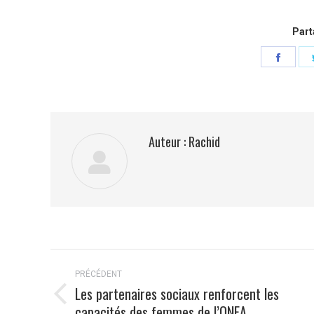
Part
Parta
sur
Faceb
Auteur :
Rachid
Navigation
PRÉCÉDENT
article
Les partenaires sociaux renforcent les
Article
capacités des femmes de l’ONEA