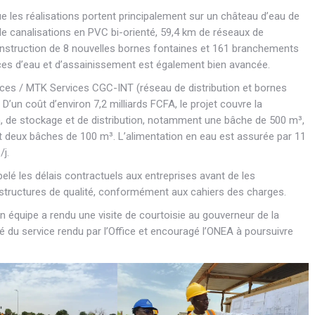
les réalisations portent principalement sur un château d’eau de
e canalisations en PVC bi-orienté, 59,4 km de réseaux de
a construction de 8 nouvelles bornes fontaines et 161 branchements
vices d’eau et d’assainissement est également bien avancée.
ices / MTK Services CGC-INT (réseau de distribution et bornes
D’un coût d’environ 7,2 milliards FCFA, le projet couvre la
on, de stockage et de distribution, notamment une bâche de 500 m³,
 deux bâches de 100 m³. L’alimentation en eau est assurée par 11
j.
pelé les délais contractuels aux entreprises avant de les
frastructures de qualité, conformément aux cahiers des charges.
n équipe a rendu une visite de courtoisie au gouverneur de la
té du service rendu par l’Office et encouragé l’ONEA à poursuivre