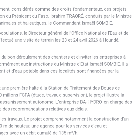
issement, considérés comme des droits fondamentaux, des projets
on du Président du Faso, Ibrahim TRAORÉ, conduits par le Ministre
es animales et halieutiques, le Commandant Ismaël SOMBIE.
opulations, le Directeur général de l’Office National de l’Eau et de
ectué une visite de terrain les 23 et 24 avril 2026 à Houndé,
rer du bon déroulement des chantiers et d’inviter les entreprises à
ormément aux instructions du Ministre d’État Ismaël SOMBIE. Il a
nt et d’eau potable dans ces localités sont financées par la
une première halte à la Station de Traitement des Boues de
illions FCFA (étude, travaux, supervision), le projet illustre la
 l’assainissement autonome. L’entreprise BA-HYDRO, en charge des
te des recommandations relatives aux délais.
 les travaux. Le projet comprend notamment la construction d’un
 m de hauteur, une agence pour les services d’eau et
ages avec un débit cumulé de 135 m³/h.