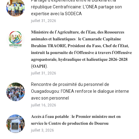
république Centrafricaine: L’ONEA partage son
expertise avec la SODECA
juillet 31, 2026
𝐌𝐢𝐧𝐢𝐬𝐭𝐞̀𝐫𝐞 𝐝𝐞 𝐥’𝐀𝐠𝐫𝐢𝐜𝐮𝐥𝐭𝐮𝐫𝐞, 𝐝𝐞 𝐥’𝐄𝐚𝐮, 𝐝𝐞𝐬 𝐑𝐞𝐬𝐬𝐨𝐮𝐫𝐜𝐞𝐬
𝐚𝐧𝐢𝐦𝐚𝐥𝐞𝐬 𝐞𝐭 𝐡𝐚𝐥𝐢𝐞𝐮𝐭𝐢𝐪𝐮𝐞𝐬 : 𝐥𝐞 𝐂𝐚𝐦𝐚𝐫𝐚𝐝𝐞 𝐂𝐚𝐩𝐢𝐭𝐚𝐢𝐧𝐞
𝐈𝐛𝐫𝐚𝐡𝐢𝐦 𝐓𝐑𝐀𝐎𝐑𝐄́, 𝐏𝐫𝐞́𝐬𝐢𝐝𝐞𝐧𝐭 𝐝𝐮 𝐅𝐚𝐬𝐨, 𝐂𝐡𝐞𝐟 𝐝𝐞 𝐥’𝐄́𝐭𝐚𝐭,
𝐢𝐧𝐬𝐭𝐫𝐮𝐢𝐭 𝐥𝐚 𝐩𝐨𝐮𝐫𝐬𝐮𝐢𝐭𝐞 𝐝𝐞 𝐥’𝐎𝐟𝐟𝐞𝐧𝐬𝐢𝐯𝐞 𝐚̀ 𝐭𝐫𝐚𝐯𝐞𝐫𝐬 𝐥’𝐎𝐟𝐟𝐞𝐧𝐬𝐢𝐯𝐞
𝐚𝐠𝐫𝐨𝐩𝐚𝐬𝐭𝐨𝐫𝐚𝐥𝐞, 𝐡𝐲𝐝𝐫𝐚𝐮𝐥𝐢𝐪𝐮𝐞 𝐞𝐭 𝐡𝐚𝐥𝐢𝐞𝐮𝐭𝐢𝐪𝐮𝐞 𝟐𝟎𝟐𝟔-𝟐𝟎𝟐𝟖
(𝐎𝐀𝐏𝐇).
juillet 31, 2026
Rencontre de proximité du personnel de
Ouagadougou: l’ONEA renforce le dialogue interne
avec son personnel
juillet 16, 2026
𝐀𝐜𝐜𝐞̀𝐬 𝐚̀ 𝐥’𝐞𝐚𝐮 𝐩𝐨𝐭𝐚𝐛𝐥𝐞 : 𝐥𝐞 𝐏𝐫𝐞𝐦𝐢𝐞𝐫 𝐦𝐢𝐧𝐢𝐬𝐭𝐫𝐞 𝐦𝐞𝐭 𝐞𝐧
𝐬𝐞𝐫𝐯𝐢𝐜𝐞 𝐥𝐞 𝐂𝐞𝐧𝐭𝐫𝐞 𝐝𝐞 𝐩𝐫𝐨𝐝𝐮𝐜𝐭𝐢𝐨𝐧 𝐝𝐞 𝐃𝐨𝐮𝐫𝐨𝐮
juillet 3, 2026