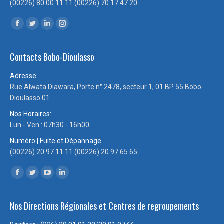
(00226) 80 00 11 11 (00226) 70 17 47 20
Trouvez nous sur :
Facebook
Twitter
LinkedIn
Instagram
page
page
page
page
Contacts Bobo-Dioulasso
opens
opens
opens
opens
in
in
in
in
Adresse:
new
new
new
new
Rue Alwata Diawara, Porte n° 2478, secteur 1, 01 BP 55 Bobo-
window
window
window
window
Dioulasso 01
Nos Horaires:
Lun - Ven : 07h30 - 16h00
Numéro | Fuite et Dépannage
(00226) 20 97 11 11 (00226) 20 97 65 65
Trouvez nous sur :
Facebook
Twitter
YouTube
LinkedIn
page
page
page
page
Nos Directions Régionales et Centres de regroupements
opens
opens
opens
opens
in
in
in
in