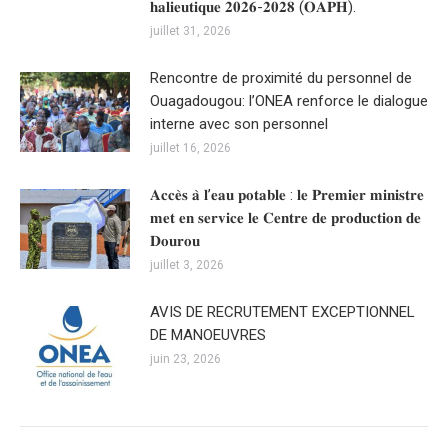
𝐡𝐚𝐥𝐢𝐞𝐮𝐭𝐢𝐪𝐮𝐞 𝟐𝟎𝟐𝟔-𝟐𝟎𝟐𝟖 (𝐎𝐀𝐏𝐇).
juillet 31, 2026
Rencontre de proximité du personnel de
Ouagadougou: l’ONEA renforce le dialogue
interne avec son personnel
juillet 16, 2026
𝐀𝐜𝐜𝐞̀𝐬 𝐚̀ 𝐥’𝐞𝐚𝐮 𝐩𝐨𝐭𝐚𝐛𝐥𝐞 : 𝐥𝐞 𝐏𝐫𝐞𝐦𝐢𝐞𝐫 𝐦𝐢𝐧𝐢𝐬𝐭𝐫𝐞
𝐦𝐞𝐭 𝐞𝐧 𝐬𝐞𝐫𝐯𝐢𝐜𝐞 𝐥𝐞 𝐂𝐞𝐧𝐭𝐫𝐞 𝐝𝐞 𝐩𝐫𝐨𝐝𝐮𝐜𝐭𝐢𝐨𝐧 𝐝𝐞
𝐃𝐨𝐮𝐫𝐨𝐮
juillet 3, 2026
AVIS DE RECRUTEMENT EXCEPTIONNEL
DE MANOEUVRES
juin 23, 2026