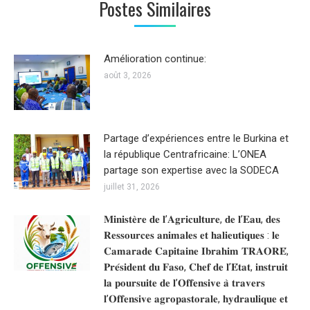
Postes Similaires
Amélioration continue:
août 3, 2026
Partage d’expériences entre le Burkina et
la république Centrafricaine: L’ONEA
partage son expertise avec la SODECA
juillet 31, 2026
𝐌𝐢𝐧𝐢𝐬𝐭𝐞̀𝐫𝐞 𝐝𝐞 𝐥’𝐀𝐠𝐫𝐢𝐜𝐮𝐥𝐭𝐮𝐫𝐞, 𝐝𝐞 𝐥’𝐄𝐚𝐮, 𝐝𝐞𝐬
𝐑𝐞𝐬𝐬𝐨𝐮𝐫𝐜𝐞𝐬 𝐚𝐧𝐢𝐦𝐚𝐥𝐞𝐬 𝐞𝐭 𝐡𝐚𝐥𝐢𝐞𝐮𝐭𝐢𝐪𝐮𝐞𝐬 : 𝐥𝐞
𝐂𝐚𝐦𝐚𝐫𝐚𝐝𝐞 𝐂𝐚𝐩𝐢𝐭𝐚𝐢𝐧𝐞 𝐈𝐛𝐫𝐚𝐡𝐢𝐦 𝐓𝐑𝐀𝐎𝐑𝐄́,
𝐏𝐫𝐞́𝐬𝐢𝐝𝐞𝐧𝐭 𝐝𝐮 𝐅𝐚𝐬𝐨, 𝐂𝐡𝐞𝐟 𝐝𝐞 𝐥’𝐄́𝐭𝐚𝐭, 𝐢𝐧𝐬𝐭𝐫𝐮𝐢𝐭
𝐥𝐚 𝐩𝐨𝐮𝐫𝐬𝐮𝐢𝐭𝐞 𝐝𝐞 𝐥’𝐎𝐟𝐟𝐞𝐧𝐬𝐢𝐯𝐞 𝐚̀ 𝐭𝐫𝐚𝐯𝐞𝐫𝐬
𝐥’𝐎𝐟𝐟𝐞𝐧𝐬𝐢𝐯𝐞 𝐚𝐠𝐫𝐨𝐩𝐚𝐬𝐭𝐨𝐫𝐚𝐥𝐞, 𝐡𝐲𝐝𝐫𝐚𝐮𝐥𝐢𝐪𝐮𝐞 𝐞𝐭