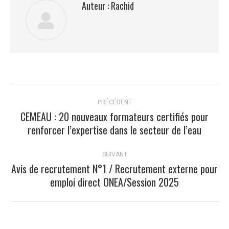
Auteur :
Rachid
Navigation
PRÉCÉDENT
article
CEMEAU : 20 nouveaux formateurs certifiés pour
Article
renforcer l’expertise dans le secteur de l’eau
précédent
:
SUIVANT
Avis de recrutement N°1 / Recrutement externe pour
Article
emploi direct ONEA/Session 2025
suivant
: