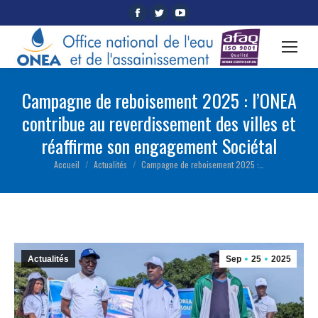
Facebook
Twitter
YouTube
page
page
page
opens
opens
opens
in
in
in
new
new
new
Campagne de reboisement 2025 : l’ONEA
window
window
window
contribue au reverdissement des villes et
réaffirme son engagement Sociétal
Accueil
Actualités
Campagne de reboisement 2025 :…
Vous êtes ici :
Actualités
Sep
25
2025