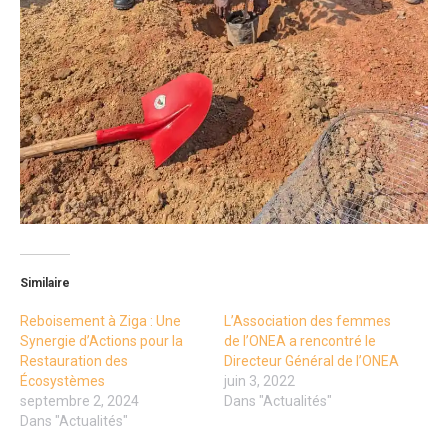
Similaire
Reboisement à Ziga : Une
L’Association des femmes
Synergie d’Actions pour la
de l’ONEA a rencontré le
Restauration des
Directeur Général de l’ONEA
Écosystèmes
juin 3, 2022
septembre 2, 2024
Dans "Actualités"
Dans "Actualités"