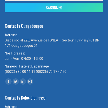
Contacts Ouagadougou
Adresse:
Siège social 220, Avenue de l’ONEA – Secteur 17 (Pissy) 01 BP
171 Ouagadougou 01
Nos Horaires:
Lun - Ven : 07h30 - 16h00
Numéro | Fuite et Dépannage
(00226) 80 00 11 11 (00226) 70 17 47 20
Trouvez nous sur :
Facebook
Twitter
LinkedIn
Instagram
page
page
page
page
Contacts Bobo-Dioulasso
opens
opens
opens
opens
in
in
in
in
Adresse: