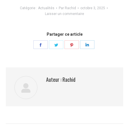
Catégorie :
Actualités
Par
Rachid
octobre 3, 2025
Laisser un commentaire
Partager ce article
Partager
Partager
Partager
Partager
sur
sur
sur
sur
Facebook
Twitter
Pinterest
LinkedIn
Auteur :
Rachid
Navigation