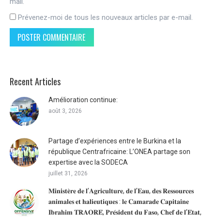
mail.
Prévenez-moi de tous les nouveaux articles par e-mail.
POSTER COMMENTAIRE
Recent Articles
Amélioration continue:
août 3, 2026
Partage d’expériences entre le Burkina et la
république Centrafricaine: L’ONEA partage son
expertise avec la SODECA
juillet 31, 2026
𝐌𝐢𝐧𝐢𝐬𝐭𝐞̀𝐫𝐞 𝐝𝐞 𝐥’𝐀𝐠𝐫𝐢𝐜𝐮𝐥𝐭𝐮𝐫𝐞, 𝐝𝐞 𝐥’𝐄𝐚𝐮, 𝐝𝐞𝐬 𝐑𝐞𝐬𝐬𝐨𝐮𝐫𝐜𝐞𝐬
𝐚𝐧𝐢𝐦𝐚𝐥𝐞𝐬 𝐞𝐭 𝐡𝐚𝐥𝐢𝐞𝐮𝐭𝐢𝐪𝐮𝐞𝐬 : 𝐥𝐞 𝐂𝐚𝐦𝐚𝐫𝐚𝐝𝐞 𝐂𝐚𝐩𝐢𝐭𝐚𝐢𝐧𝐞
𝐈𝐛𝐫𝐚𝐡𝐢𝐦 𝐓𝐑𝐀𝐎𝐑𝐄́, 𝐏𝐫𝐞́𝐬𝐢𝐝𝐞𝐧𝐭 𝐝𝐮 𝐅𝐚𝐬𝐨, 𝐂𝐡𝐞𝐟 𝐝𝐞 𝐥’𝐄́𝐭𝐚𝐭,