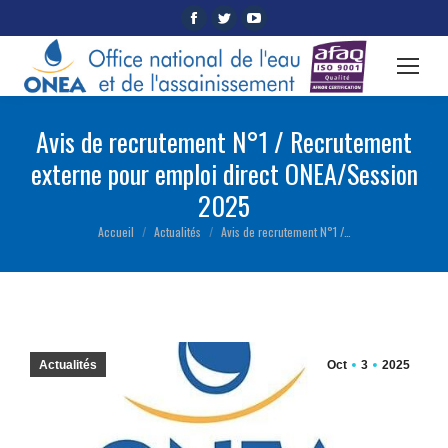
Facebook
Twitter
YouTube
page
page
page
opens
opens
opens
in
in
in
new
new
new
Avis de recrutement N°1 / Recrutement
window
window
window
externe pour emploi direct ONEA/Session
2025
Accueil
Actualités
Avis de recrutement N°1 /…
Vous êtes ici :
Actualités
Oct
3
2025