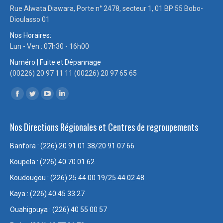
new
new
new
new
Rue Alwata Diawara, Porte n° 2478, secteur 1, 01 BP 55 Bobo-
window
window
window
window
Dioulasso 01
Nos Horaires:
Lun - Ven : 07h30 - 16h00
Numéro | Fuite et Dépannage
(00226) 20 97 11 11 (00226) 20 97 65 65
Trouvez nous sur :
Facebook
Twitter
YouTube
LinkedIn
page
page
page
page
Nos Directions Régionales et Centres de regroupements
opens
opens
opens
opens
in
in
in
in
Banfora : (226) 20 91 01 38/20 91 07 66
new
new
new
new
Koupela : (226) 40 70 01 62
window
window
window
window
Koudougou : (226) 25 44 00 19/25 44 02 48
Kaya : (226) 40 45 33 27
Ouahigouya : (226) 40 55 00 57