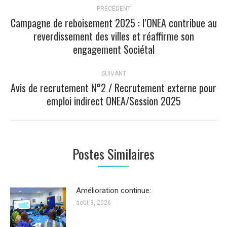
PRÉCÉDENT
article
Campagne de reboisement 2025 : l’ONEA contribue au
reverdissement des villes et réaffirme son
Article
engagement Sociétal
précédent
:
SUIVANT
Avis de recrutement N°2 / Recrutement externe pour
Article
emploi indirect ONEA/Session 2025
suivant
:
Postes Similaires
Amélioration continue:
août 3, 2026