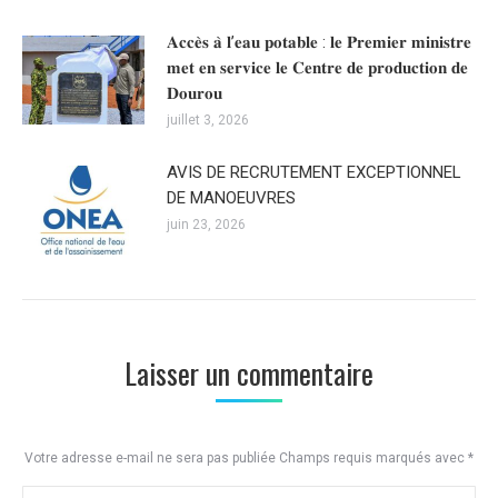
𝐀𝐜𝐜𝐞̀𝐬 𝐚̀ 𝐥’𝐞𝐚𝐮 𝐩𝐨𝐭𝐚𝐛𝐥𝐞 : 𝐥𝐞 𝐏𝐫𝐞𝐦𝐢𝐞𝐫 𝐦𝐢𝐧𝐢𝐬𝐭𝐫𝐞
𝐦𝐞𝐭 𝐞𝐧 𝐬𝐞𝐫𝐯𝐢𝐜𝐞 𝐥𝐞 𝐂𝐞𝐧𝐭𝐫𝐞 𝐝𝐞 𝐩𝐫𝐨𝐝𝐮𝐜𝐭𝐢𝐨𝐧 𝐝𝐞
𝐃𝐨𝐮𝐫𝐨𝐮
juillet 3, 2026
AVIS DE RECRUTEMENT EXCEPTIONNEL
DE MANOEUVRES
juin 23, 2026
Laisser un commentaire
Votre adresse e-mail ne sera pas publiée Champs requis marqués avec
*