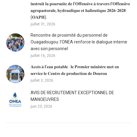
𝐢𝐧𝐬𝐭𝐫𝐮𝐢𝐭 𝐥𝐚 𝐩𝐨𝐮𝐫𝐬𝐮𝐢𝐭𝐞 𝐝𝐞 𝐥’𝐎𝐟𝐟𝐞𝐧𝐬𝐢𝐯𝐞 𝐚̀ 𝐭𝐫𝐚𝐯𝐞𝐫𝐬 𝐥’𝐎𝐟𝐟𝐞𝐧𝐬𝐢𝐯𝐞
𝐚𝐠𝐫𝐨𝐩𝐚𝐬𝐭𝐨𝐫𝐚𝐥𝐞, 𝐡𝐲𝐝𝐫𝐚𝐮𝐥𝐢𝐪𝐮𝐞 𝐞𝐭 𝐡𝐚𝐥𝐢𝐞𝐮𝐭𝐢𝐪𝐮𝐞 𝟐𝟎𝟐𝟔-𝟐𝟎𝟐𝟖
(𝐎𝐀𝐏𝐇).
juillet 31, 2026
Rencontre de proximité du personnel de
Ouagadougou: l’ONEA renforce le dialogue interne
avec son personnel
juillet 16, 2026
𝐀𝐜𝐜𝐞̀𝐬 𝐚̀ 𝐥’𝐞𝐚𝐮 𝐩𝐨𝐭𝐚𝐛𝐥𝐞 : 𝐥𝐞 𝐏𝐫𝐞𝐦𝐢𝐞𝐫 𝐦𝐢𝐧𝐢𝐬𝐭𝐫𝐞 𝐦𝐞𝐭 𝐞𝐧
𝐬𝐞𝐫𝐯𝐢𝐜𝐞 𝐥𝐞 𝐂𝐞𝐧𝐭𝐫𝐞 𝐝𝐞 𝐩𝐫𝐨𝐝𝐮𝐜𝐭𝐢𝐨𝐧 𝐝𝐞 𝐃𝐨𝐮𝐫𝐨𝐮
juillet 3, 2026
AVIS DE RECRUTEMENT EXCEPTIONNEL DE
MANOEUVRES
juin 23, 2026