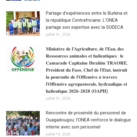
Partage d’expériences entre le Burkina et
la république Centrafricaine: L’ONEA
partage son expertise avec la SODECA
juillet 31, 2026
𝐌𝐢𝐧𝐢𝐬𝐭𝐞̀𝐫𝐞 𝐝𝐞 𝐥’𝐀𝐠𝐫𝐢𝐜𝐮𝐥𝐭𝐮𝐫𝐞, 𝐝𝐞 𝐥’𝐄𝐚𝐮, 𝐝𝐞𝐬
𝐑𝐞𝐬𝐬𝐨𝐮𝐫𝐜𝐞𝐬 𝐚𝐧𝐢𝐦𝐚𝐥𝐞𝐬 𝐞𝐭 𝐡𝐚𝐥𝐢𝐞𝐮𝐭𝐢𝐪𝐮𝐞𝐬 : 𝐥𝐞
𝐂𝐚𝐦𝐚𝐫𝐚𝐝𝐞 𝐂𝐚𝐩𝐢𝐭𝐚𝐢𝐧𝐞 𝐈𝐛𝐫𝐚𝐡𝐢𝐦 𝐓𝐑𝐀𝐎𝐑𝐄́,
𝐏𝐫𝐞́𝐬𝐢𝐝𝐞𝐧𝐭 𝐝𝐮 𝐅𝐚𝐬𝐨, 𝐂𝐡𝐞𝐟 𝐝𝐞 𝐥’𝐄́𝐭𝐚𝐭, 𝐢𝐧𝐬𝐭𝐫𝐮𝐢𝐭
𝐥𝐚 𝐩𝐨𝐮𝐫𝐬𝐮𝐢𝐭𝐞 𝐝𝐞 𝐥’𝐎𝐟𝐟𝐞𝐧𝐬𝐢𝐯𝐞 𝐚̀ 𝐭𝐫𝐚𝐯𝐞𝐫𝐬
𝐥’𝐎𝐟𝐟𝐞𝐧𝐬𝐢𝐯𝐞 𝐚𝐠𝐫𝐨𝐩𝐚𝐬𝐭𝐨𝐫𝐚𝐥𝐞, 𝐡𝐲𝐝𝐫𝐚𝐮𝐥𝐢𝐪𝐮𝐞 𝐞𝐭
𝐡𝐚𝐥𝐢𝐞𝐮𝐭𝐢𝐪𝐮𝐞 𝟐𝟎𝟐𝟔-𝟐𝟎𝟐𝟖 (𝐎𝐀𝐏𝐇).
juillet 31, 2026
Rencontre de proximité du personnel de
Ouagadougou: l’ONEA renforce le dialogue
interne avec son personnel
juillet 16, 2026