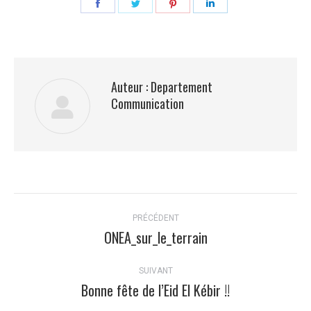
Partager
Partager
Partager
Partager
sur
sur
sur
sur
Facebook
Twitter
Pinterest
LinkedIn
Auteur :
Departement
Communication
Navigation
PRÉCÉDENT
article
ONEA_sur_le_terrain
Article
précédent
:
SUIVANT
Bonne fête de l’Eid El Kébir !!
Article
suivant