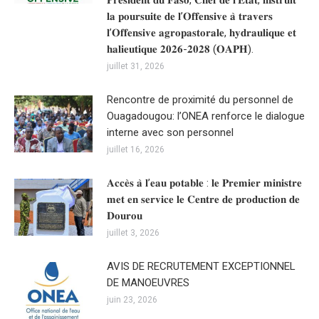
𝐏𝐫𝐞́𝐬𝐢𝐝𝐞𝐧𝐭 𝐝𝐮 𝐅𝐚𝐬𝐨, 𝐂𝐡𝐞𝐟 𝐝𝐞 𝐥’𝐄́𝐭𝐚𝐭, 𝐢𝐧𝐬𝐭𝐫𝐮𝐢𝐭
𝐥𝐚 𝐩𝐨𝐮𝐫𝐬𝐮𝐢𝐭𝐞 𝐝𝐞 𝐥’𝐎𝐟𝐟𝐞𝐧𝐬𝐢𝐯𝐞 𝐚̀ 𝐭𝐫𝐚𝐯𝐞𝐫𝐬
𝐥’𝐎𝐟𝐟𝐞𝐧𝐬𝐢𝐯𝐞 𝐚𝐠𝐫𝐨𝐩𝐚𝐬𝐭𝐨𝐫𝐚𝐥𝐞, 𝐡𝐲𝐝𝐫𝐚𝐮𝐥𝐢𝐪𝐮𝐞 𝐞𝐭
𝐡𝐚𝐥𝐢𝐞𝐮𝐭𝐢𝐪𝐮𝐞 𝟐𝟎𝟐𝟔-𝟐𝟎𝟐𝟖 (𝐎𝐀𝐏𝐇).
juillet 31, 2026
Rencontre de proximité du personnel de
Ouagadougou: l’ONEA renforce le dialogue
interne avec son personnel
juillet 16, 2026
𝐀𝐜𝐜𝐞̀𝐬 𝐚̀ 𝐥’𝐞𝐚𝐮 𝐩𝐨𝐭𝐚𝐛𝐥𝐞 : 𝐥𝐞 𝐏𝐫𝐞𝐦𝐢𝐞𝐫 𝐦𝐢𝐧𝐢𝐬𝐭𝐫𝐞
𝐦𝐞𝐭 𝐞𝐧 𝐬𝐞𝐫𝐯𝐢𝐜𝐞 𝐥𝐞 𝐂𝐞𝐧𝐭𝐫𝐞 𝐝𝐞 𝐩𝐫𝐨𝐝𝐮𝐜𝐭𝐢𝐨𝐧 𝐝𝐞
𝐃𝐨𝐮𝐫𝐨𝐮
juillet 3, 2026
AVIS DE RECRUTEMENT EXCEPTIONNEL
DE MANOEUVRES
juin 23, 2026