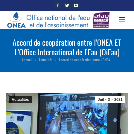
Facebook
Twitter
YouTube
page
page
page
opens
opens
opens
in
in
in
new
new
new
Accord de coopération entre l’ONEA ET
window
window
window
L’Office International de l’Eau (OiEau)
Accueil
Actualités
Accord de coopération entre l’ONEA…
Vous êtes ici :
Actualités
Juil
3
2021