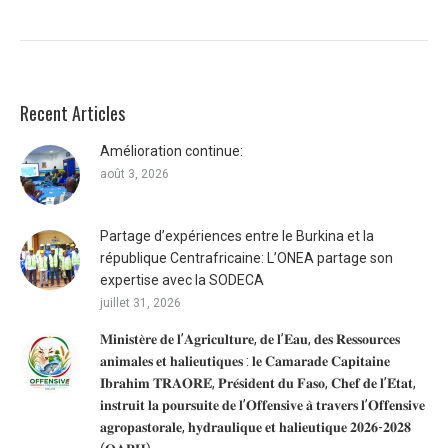
Recent Articles
Amélioration continue:
août 3, 2026
Partage d’expériences entre le Burkina et la
république Centrafricaine: L’ONEA partage son
expertise avec la SODECA
juillet 31, 2026
𝐌𝐢𝐧𝐢𝐬𝐭𝐞̀𝐫𝐞 𝐝𝐞 𝐥’𝐀𝐠𝐫𝐢𝐜𝐮𝐥𝐭𝐮𝐫𝐞, 𝐝𝐞 𝐥’𝐄𝐚𝐮, 𝐝𝐞𝐬 𝐑𝐞𝐬𝐬𝐨𝐮𝐫𝐜𝐞𝐬
𝐚𝐧𝐢𝐦𝐚𝐥𝐞𝐬 𝐞𝐭 𝐡𝐚𝐥𝐢𝐞𝐮𝐭𝐢𝐪𝐮𝐞𝐬 : 𝐥𝐞 𝐂𝐚𝐦𝐚𝐫𝐚𝐝𝐞 𝐂𝐚𝐩𝐢𝐭𝐚𝐢𝐧𝐞
𝐈𝐛𝐫𝐚𝐡𝐢𝐦 𝐓𝐑𝐀𝐎𝐑𝐄́, 𝐏𝐫𝐞́𝐬𝐢𝐝𝐞𝐧𝐭 𝐝𝐮 𝐅𝐚𝐬𝐨, 𝐂𝐡𝐞𝐟 𝐝𝐞 𝐥’𝐄́𝐭𝐚𝐭,
𝐢𝐧𝐬𝐭𝐫𝐮𝐢𝐭 𝐥𝐚 𝐩𝐨𝐮𝐫𝐬𝐮𝐢𝐭𝐞 𝐝𝐞 𝐥’𝐎𝐟𝐟𝐞𝐧𝐬𝐢𝐯𝐞 𝐚̀ 𝐭𝐫𝐚𝐯𝐞𝐫𝐬 𝐥’𝐎𝐟𝐟𝐞𝐧𝐬𝐢𝐯𝐞
𝐚𝐠𝐫𝐨𝐩𝐚𝐬𝐭𝐨𝐫𝐚𝐥𝐞, 𝐡𝐲𝐝𝐫𝐚𝐮𝐥𝐢𝐪𝐮𝐞 𝐞𝐭 𝐡𝐚𝐥𝐢𝐞𝐮𝐭𝐢𝐪𝐮𝐞 𝟐𝟎𝟐𝟔-𝟐𝟎𝟐𝟖