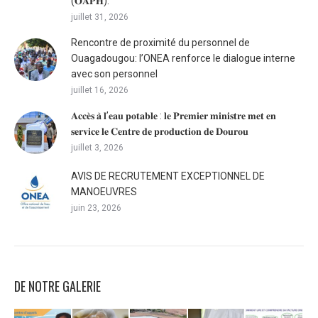
(𝐎𝐀𝐏𝐇).
juillet 31, 2026
Rencontre de proximité du personnel de
Ouagadougou: l’ONEA renforce le dialogue interne
avec son personnel
juillet 16, 2026
𝐀𝐜𝐜𝐞̀𝐬 𝐚̀ 𝐥’𝐞𝐚𝐮 𝐩𝐨𝐭𝐚𝐛𝐥𝐞 : 𝐥𝐞 𝐏𝐫𝐞𝐦𝐢𝐞𝐫 𝐦𝐢𝐧𝐢𝐬𝐭𝐫𝐞 𝐦𝐞𝐭 𝐞𝐧
𝐬𝐞𝐫𝐯𝐢𝐜𝐞 𝐥𝐞 𝐂𝐞𝐧𝐭𝐫𝐞 𝐝𝐞 𝐩𝐫𝐨𝐝𝐮𝐜𝐭𝐢𝐨𝐧 𝐝𝐞 𝐃𝐨𝐮𝐫𝐨𝐮
juillet 3, 2026
AVIS DE RECRUTEMENT EXCEPTIONNEL DE
MANOEUVRES
juin 23, 2026
DE NOTRE GALERIE