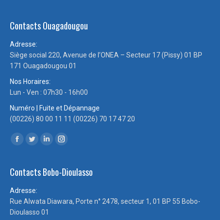
Contacts Ouagadougou
Adresse:
Siège social 220, Avenue de l’ONEA – Secteur 17 (Pissy) 01 BP
171 Ouagadougou 01
Nos Horaires:
Lun - Ven : 07h30 - 16h00
Numéro | Fuite et Dépannage
(00226) 80 00 11 11 (00226) 70 17 47 20
Trouvez nous sur :
Facebook
Twitter
LinkedIn
Instagram
page
page
page
page
Contacts Bobo-Dioulasso
opens
opens
opens
opens
in
in
in
in
Adresse:
new
new
new
new
Rue Alwata Diawara, Porte n° 2478, secteur 1, 01 BP 55 Bobo-
window
window
window
window
Dioulasso 01