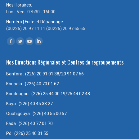
Nos Horaires:
Lun - Ven : 07h30 - 16h00
Numéro | Fuite et Dépannage
(00226) 20 97 11 11 (00226) 20 97 65 65
Trouvez nous sur :
Facebook
Twitter
YouTube
LinkedIn
page
page
page
page
Nos Directions Régionales et Centres de regroupements
opens
opens
opens
opens
in
in
in
in
Banfora : (226) 20 91 01 38/20 91 07 66
new
new
new
new
Koupela : (226) 40 70 01 62
window
window
window
window
Koudougou : (226) 25 44 00 19/25 44 02 48
Kaya : (226) 40 45 33 27
Ouahigouya : (226) 40 55 00 57
Fada : (226) 40 77 01 70
Pô : (226) 25 40 31 55