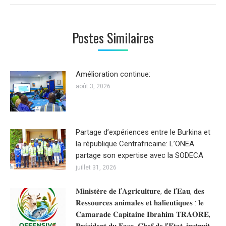
:
Postes Similaires
Amélioration continue:
août 3, 2026
Partage d’expériences entre le Burkina et
la république Centrafricaine: L’ONEA
partage son expertise avec la SODECA
juillet 31, 2026
𝐌𝐢𝐧𝐢𝐬𝐭𝐞̀𝐫𝐞 𝐝𝐞 𝐥’𝐀𝐠𝐫𝐢𝐜𝐮𝐥𝐭𝐮𝐫𝐞, 𝐝𝐞 𝐥’𝐄𝐚𝐮, 𝐝𝐞𝐬
𝐑𝐞𝐬𝐬𝐨𝐮𝐫𝐜𝐞𝐬 𝐚𝐧𝐢𝐦𝐚𝐥𝐞𝐬 𝐞𝐭 𝐡𝐚𝐥𝐢𝐞𝐮𝐭𝐢𝐪𝐮𝐞𝐬 : 𝐥𝐞
𝐂𝐚𝐦𝐚𝐫𝐚𝐝𝐞 𝐂𝐚𝐩𝐢𝐭𝐚𝐢𝐧𝐞 𝐈𝐛𝐫𝐚𝐡𝐢𝐦 𝐓𝐑𝐀𝐎𝐑𝐄́,