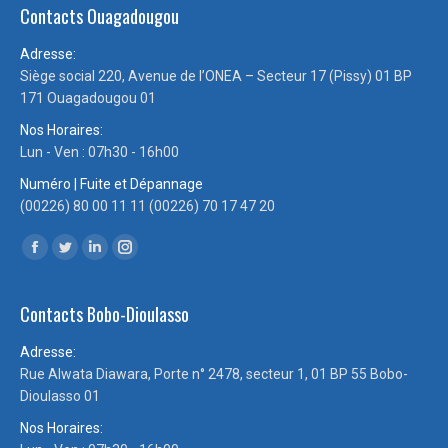
Contacts Ouagadougou
Adresse:
Siège social 220, Avenue de l’ONEA – Secteur 17 (Pissy) 01 BP
171 Ouagadougou 01
Nos Horaires:
Lun - Ven : 07h30 - 16h00
Numéro | Fuite et Dépannage
(00226) 80 00 11 11 (00226) 70 17 47 20
Trouvez nous sur :
Facebook
Twitter
LinkedIn
Instagram
page
page
page
page
Contacts Bobo-Dioulasso
opens
opens
opens
opens
in
in
in
in
Adresse:
new
new
new
new
Rue Alwata Diawara, Porte n° 2478, secteur 1, 01 BP 55 Bobo-
window
window
window
window
Dioulasso 01
Nos Horaires: