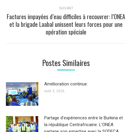
:
SUIVANT
Factures impayées d’eau difficiles à recouvrer: l’ONEA
et la brigade Laabal unissent leurs forces pour une
Article
opération spéciale
suivant
:
Postes Similaires
Amélioration continue:
août 3, 2026
Partage d’expériences entre le Burkina et
la république Centrafricaine: L’ONEA
partage son expertise avec la SODECA