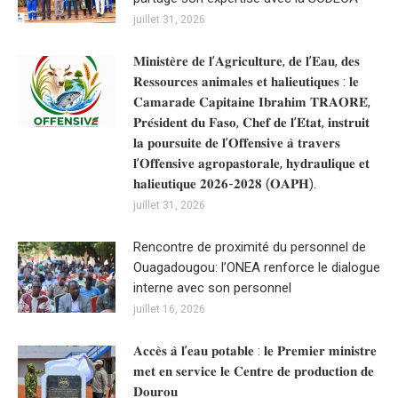
juillet 31, 2026
𝐌𝐢𝐧𝐢𝐬𝐭𝐞̀𝐫𝐞 𝐝𝐞 𝐥’𝐀𝐠𝐫𝐢𝐜𝐮𝐥𝐭𝐮𝐫𝐞, 𝐝𝐞 𝐥’𝐄𝐚𝐮, 𝐝𝐞𝐬
𝐑𝐞𝐬𝐬𝐨𝐮𝐫𝐜𝐞𝐬 𝐚𝐧𝐢𝐦𝐚𝐥𝐞𝐬 𝐞𝐭 𝐡𝐚𝐥𝐢𝐞𝐮𝐭𝐢𝐪𝐮𝐞𝐬 : 𝐥𝐞
𝐂𝐚𝐦𝐚𝐫𝐚𝐝𝐞 𝐂𝐚𝐩𝐢𝐭𝐚𝐢𝐧𝐞 𝐈𝐛𝐫𝐚𝐡𝐢𝐦 𝐓𝐑𝐀𝐎𝐑𝐄́,
𝐏𝐫𝐞́𝐬𝐢𝐝𝐞𝐧𝐭 𝐝𝐮 𝐅𝐚𝐬𝐨, 𝐂𝐡𝐞𝐟 𝐝𝐞 𝐥’𝐄́𝐭𝐚𝐭, 𝐢𝐧𝐬𝐭𝐫𝐮𝐢𝐭
𝐥𝐚 𝐩𝐨𝐮𝐫𝐬𝐮𝐢𝐭𝐞 𝐝𝐞 𝐥’𝐎𝐟𝐟𝐞𝐧𝐬𝐢𝐯𝐞 𝐚̀ 𝐭𝐫𝐚𝐯𝐞𝐫𝐬
𝐥’𝐎𝐟𝐟𝐞𝐧𝐬𝐢𝐯𝐞 𝐚𝐠𝐫𝐨𝐩𝐚𝐬𝐭𝐨𝐫𝐚𝐥𝐞, 𝐡𝐲𝐝𝐫𝐚𝐮𝐥𝐢𝐪𝐮𝐞 𝐞𝐭
𝐡𝐚𝐥𝐢𝐞𝐮𝐭𝐢𝐪𝐮𝐞 𝟐𝟎𝟐𝟔-𝟐𝟎𝟐𝟖 (𝐎𝐀𝐏𝐇).
juillet 31, 2026
Rencontre de proximité du personnel de
Ouagadougou: l’ONEA renforce le dialogue
interne avec son personnel
juillet 16, 2026
𝐀𝐜𝐜𝐞̀𝐬 𝐚̀ 𝐥’𝐞𝐚𝐮 𝐩𝐨𝐭𝐚𝐛𝐥𝐞 : 𝐥𝐞 𝐏𝐫𝐞𝐦𝐢𝐞𝐫 𝐦𝐢𝐧𝐢𝐬𝐭𝐫𝐞
𝐦𝐞𝐭 𝐞𝐧 𝐬𝐞𝐫𝐯𝐢𝐜𝐞 𝐥𝐞 𝐂𝐞𝐧𝐭𝐫𝐞 𝐝𝐞 𝐩𝐫𝐨𝐝𝐮𝐜𝐭𝐢𝐨𝐧 𝐝𝐞
𝐃𝐨𝐮𝐫𝐨𝐮