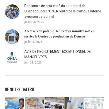
Rencontre de proximité du personnel de
Ouagadougou: l’ONEA renforce le dialogue interne
avec son personnel
juillet 16, 2026
𝐀𝐜𝐜𝐞̀𝐬 𝐚̀ 𝐥’𝐞𝐚𝐮 𝐩𝐨𝐭𝐚𝐛𝐥𝐞 : 𝐥𝐞 𝐏𝐫𝐞𝐦𝐢𝐞𝐫 𝐦𝐢𝐧𝐢𝐬𝐭𝐫𝐞 𝐦𝐞𝐭 𝐞𝐧
𝐬𝐞𝐫𝐯𝐢𝐜𝐞 𝐥𝐞 𝐂𝐞𝐧𝐭𝐫𝐞 𝐝𝐞 𝐩𝐫𝐨𝐝𝐮𝐜𝐭𝐢𝐨𝐧 𝐝𝐞 𝐃𝐨𝐮𝐫𝐨𝐮
juillet 3, 2026
AVIS DE RECRUTEMENT EXCEPTIONNEL DE
MANOEUVRES
juin 23, 2026
DE NOTRE GALERIE