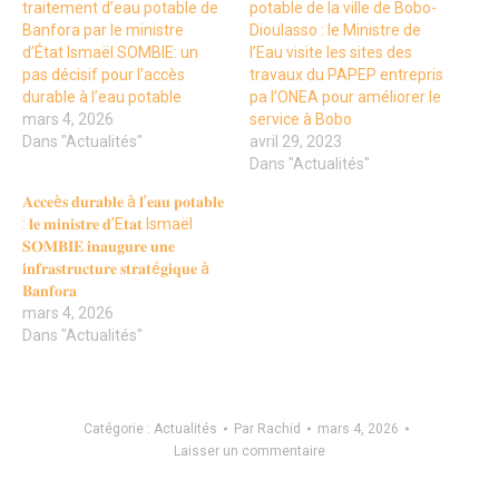
traitement d’eau potable de
potable de la ville de Bobo-
Banfora par le ministre
Dioulasso : le Ministre de
d’État Ismaël SOMBIE: un
l’Eau visite les sites des
pas décisif pour l’accès
travaux du PAPEP entrepris
durable à l’eau potable
pa l’ONEA pour améliorer le
mars 4, 2026
service à Bobo
Dans "Actualités"
avril 29, 2023
Dans "Actualités"
𝐀𝐜𝐜𝐞è𝐬 𝐝𝐮𝐫𝐚𝐛𝐥𝐞 à 𝐥’𝐞𝐚𝐮 𝐩𝐨𝐭𝐚𝐛𝐥𝐞
: 𝐥𝐞 𝐦𝐢𝐧𝐢𝐬𝐭𝐫𝐞 𝐝’E𝐭𝐚𝐭 Ismaël
𝐒𝐎𝐌𝐁𝐈𝐄 𝐢𝐧𝐚𝐮𝐠𝐮𝐫𝐞 𝐮𝐧𝐞
𝐢𝐧𝐟𝐫𝐚𝐬𝐭𝐫𝐮𝐜𝐭𝐮𝐫𝐞 𝐬𝐭𝐫𝐚𝐭é𝐠𝐢𝐪𝐮𝐞 à
𝐁𝐚𝐧𝐟𝐨𝐫𝐚
mars 4, 2026
Dans "Actualités"
Catégorie :
Actualités
Par
Rachid
mars 4, 2026
Laisser un commentaire