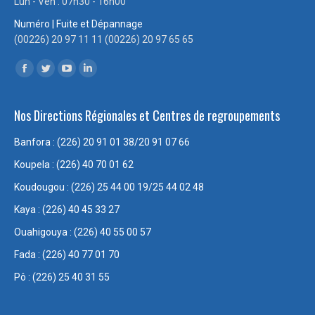
Lun - Ven : 07h30 - 16h00
Numéro | Fuite et Dépannage
(00226) 20 97 11 11 (00226) 20 97 65 65
Trouvez nous sur :
Facebook
Twitter
YouTube
LinkedIn
page
page
page
page
Nos Directions Régionales et Centres de regroupements
opens
opens
opens
opens
in
in
in
in
Banfora : (226) 20 91 01 38/20 91 07 66
new
new
new
new
Koupela : (226) 40 70 01 62
window
window
window
window
Koudougou : (226) 25 44 00 19/25 44 02 48
Kaya : (226) 40 45 33 27
Ouahigouya : (226) 40 55 00 57
Fada : (226) 40 77 01 70
Pô : (226) 25 40 31 55