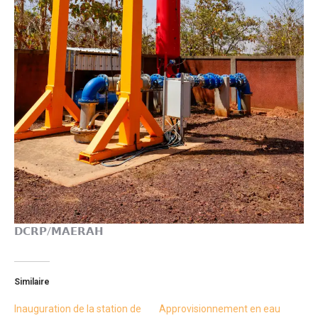
𝗗𝗖𝗥𝗣/𝗠𝗔𝗘𝗥𝗔𝗛
Similaire
Inauguration de la station de
Approvisionnement en eau