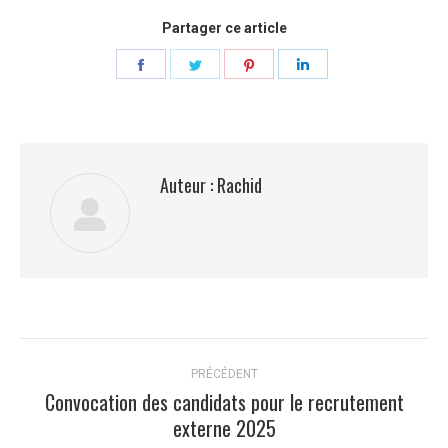
Partager ce article
Partager
Partager
Partager
Partager
sur
sur
sur
sur
Facebook
Twitter
Pinterest
LinkedIn
Auteur :
Rachid
Navigation
PRÉCÉDENT
article
Convocation des candidats pour le recrutement
Article
externe 2025
précédent