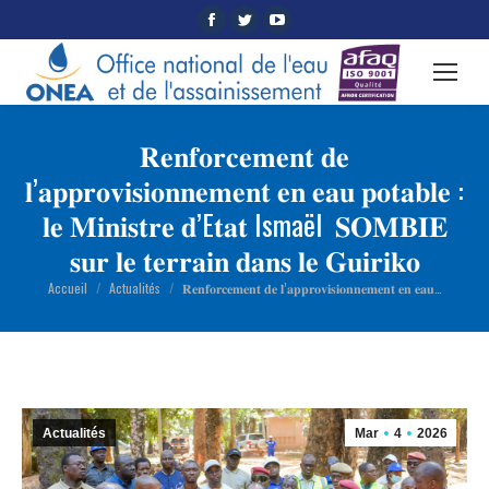
Facebook
Twitter
YouTube
page
page
page
opens
opens
opens
in
in
in
new
new
new
𝐑𝐞𝐧𝐟𝐨𝐫𝐜𝐞𝐦𝐞𝐧𝐭 𝐝𝐞
window
window
window
𝐥’𝐚𝐩𝐩𝐫𝐨𝐯𝐢𝐬𝐢𝐨𝐧𝐧𝐞𝐦𝐞𝐧𝐭 𝐞𝐧 𝐞𝐚𝐮 𝐩𝐨𝐭𝐚𝐛𝐥𝐞 :
𝐥𝐞 𝐌𝐢𝐧𝐢𝐬𝐭𝐫𝐞 𝐝’E𝐭𝐚𝐭 Ismaël 𝐒𝐎𝐌𝐁𝐈𝐄
𝐬𝐮𝐫 𝐥𝐞 𝐭𝐞𝐫𝐫𝐚𝐢𝐧 𝐝𝐚𝐧𝐬 𝐥𝐞 𝐆𝐮𝐢𝐫𝐢𝐤𝐨
Accueil
Actualités
𝐑𝐞𝐧𝐟𝐨𝐫𝐜𝐞𝐦𝐞𝐧𝐭 𝐝𝐞 𝐥’𝐚𝐩𝐩𝐫𝐨𝐯𝐢𝐬𝐢𝐨𝐧𝐧𝐞𝐦𝐞𝐧𝐭 𝐞𝐧 𝐞𝐚𝐮…
Vous êtes ici :
Actualités
Mar
4
2026