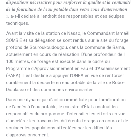
𝒅𝒊𝒔𝒑𝒐𝒔𝒊𝒕𝒊𝒐𝒏𝒔 𝒏𝒆́𝒄𝒆𝒔𝒔𝒂𝒊𝒓𝒆𝒔 𝒑𝒐𝒖𝒓 𝒓𝒆𝒏𝒇𝒐𝒓𝒄𝒆𝒓 𝒍𝒂 𝒒𝒖𝒂𝒍𝒊𝒕𝒆́ 𝒆𝒕 𝒍𝒂 𝒄𝒐𝒏𝒕𝒊𝒏𝒖𝒊𝒕𝒆́
𝒅𝒆 𝒍𝒂 𝒇𝒐𝒖𝒓𝒏𝒊𝒕𝒖𝒓𝒆 𝒅𝒆 𝒍’𝒆𝒂𝒖 𝒑𝒐𝒕𝒂𝒃𝒍𝒆 𝒅𝒂𝒏𝒔 𝒗𝒐𝒕𝒓𝒆 𝒛𝒐𝒏𝒆 𝒅’𝒊𝒏𝒕𝒆𝒓𝒗𝒆𝒏𝒕𝒊𝒐𝒏
», a-t-il déclaré à l’endroit des responsables et des équipes
techniques.
Avant la visite de la station de Nasso, le Commandant Ismaël
SOMBIE et sa délégation se sont rendus sur le site du forage
profond de Souroukoudougou, dans la commune de Bama,
actuellement en cours de réalisation. D’une profondeur de 1
100 mètres, ce forage est exécuté dans le cadre du
Programme d’Approvisionnement en Eau et d’Assainissement
(PAEA). Il est destiné à appuyer l’ONEA en vue de renforcer
durablement la desserte en eau potable de la ville de Bobo-
Dioulasso et des communes environnantes.
Dans une dynamique d’action immédiate pour l’amélioration
de l’accès à l’eau potable, le ministre d’État a instruit les
responsables du programme d’intensifier les efforts en vue
d’accélérer les travaux des différents forages en cours et de
soulager les populations affectées par les difficultés
d’approvisionnement.