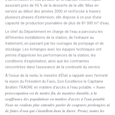
assurant près de 95 % de la desserte de la ville. Mise en
service au début des années 2000 et renforcée à travers
plusieurs phases d’extension, elle dispose à ce jour d’une
capacité de production journalière de plus de 81 000 m³ d’eau.
Le chef du Département en charge de l’eau a parcouru les
différentes installations de la station, de l’exhaure au
traitement, en passant par les ouvrages de pompage et de
stockage. Les échanges avec les équipes techniques ont
permis d’apprécier les performances de la station, les
conditions d’exploitation, ainsi que les contraintes
rencontrées dans l’assurance de la continuité du service.
À l’issue de la visite, le ministre d’État a rappelé avec fermeté
la vision du Président du Faso, Son Excellence le Capitaine
Ibrahim TRAORE en matière d’accès à l’eau potable. « 𝑵𝒐𝒕𝒓𝒆
𝒑𝒓𝒆́𝒐𝒄𝒄𝒖𝒑𝒂𝒕𝒊𝒐𝒏 𝒆𝒔𝒕 𝒅𝒆 𝒎𝒆𝒕𝒕𝒓𝒆 𝒇𝒊𝒏, 𝒅𝒆 𝒎𝒂𝒏𝒊𝒆̀𝒓𝒆 𝒅𝒖𝒓𝒂𝒃𝒍𝒆, 𝒂̀ 𝒍𝒂
𝒔𝒐𝒖𝒇𝒇𝒓𝒂𝒏𝒄𝒆 𝒅𝒆𝒔 𝒑𝒐𝒑𝒖𝒍𝒂𝒕𝒊𝒐𝒏𝒔 𝒆𝒏 𝒎𝒂𝒕𝒊𝒆̀𝒓𝒆 𝒅’𝒂𝒄𝒄𝒆̀𝒔 𝒂̀ 𝒍’𝒆𝒂𝒖 𝒑𝒐𝒕𝒂𝒃𝒍𝒆.
𝑵𝒐𝒖𝒔 𝒏𝒆 𝒗𝒐𝒖𝒍𝒐𝒏𝒔 𝒑𝒍𝒖𝒔 𝒆𝒏𝒕𝒆𝒏𝒅𝒓𝒆 𝒑𝒂𝒓𝒍𝒆𝒓 𝒅𝒆 𝒄𝒐𝒖𝒑𝒖𝒓𝒆𝒔 𝒑𝒓𝒐𝒍𝒐𝒏𝒈𝒆́𝒆𝒔 𝒏𝒊
𝒅𝒆 𝒇𝒖𝒊𝒕𝒆𝒔 𝒅’𝒆𝒂𝒖 𝒒𝒖𝒊 𝒔’𝒊𝒏𝒔𝒕𝒂𝒍𝒍𝒆𝒏𝒕 𝒅𝒂𝒏𝒔 𝒍𝒂 𝒅𝒖𝒓𝒆́𝒆. 𝑷𝒓𝒆𝒏𝒆𝒛 𝒕𝒐𝒖𝒕𝒆𝒔 𝒍𝒆𝒔