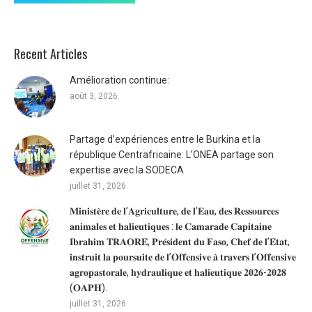
Recent Articles
Amélioration continue:
août 3, 2026
Partage d’expériences entre le Burkina et la
république Centrafricaine: L’ONEA partage son
expertise avec la SODECA
juillet 31, 2026
𝐌𝐢𝐧𝐢𝐬𝐭𝐞̀𝐫𝐞 𝐝𝐞 𝐥’𝐀𝐠𝐫𝐢𝐜𝐮𝐥𝐭𝐮𝐫𝐞, 𝐝𝐞 𝐥’𝐄𝐚𝐮, 𝐝𝐞𝐬 𝐑𝐞𝐬𝐬𝐨𝐮𝐫𝐜𝐞𝐬
𝐚𝐧𝐢𝐦𝐚𝐥𝐞𝐬 𝐞𝐭 𝐡𝐚𝐥𝐢𝐞𝐮𝐭𝐢𝐪𝐮𝐞𝐬 : 𝐥𝐞 𝐂𝐚𝐦𝐚𝐫𝐚𝐝𝐞 𝐂𝐚𝐩𝐢𝐭𝐚𝐢𝐧𝐞
𝐈𝐛𝐫𝐚𝐡𝐢𝐦 𝐓𝐑𝐀𝐎𝐑𝐄́, 𝐏𝐫𝐞́𝐬𝐢𝐝𝐞𝐧𝐭 𝐝𝐮 𝐅𝐚𝐬𝐨, 𝐂𝐡𝐞𝐟 𝐝𝐞 𝐥’𝐄́𝐭𝐚𝐭,
𝐢𝐧𝐬𝐭𝐫𝐮𝐢𝐭 𝐥𝐚 𝐩𝐨𝐮𝐫𝐬𝐮𝐢𝐭𝐞 𝐝𝐞 𝐥’𝐎𝐟𝐟𝐞𝐧𝐬𝐢𝐯𝐞 𝐚̀ 𝐭𝐫𝐚𝐯𝐞𝐫𝐬 𝐥’𝐎𝐟𝐟𝐞𝐧𝐬𝐢𝐯𝐞
𝐚𝐠𝐫𝐨𝐩𝐚𝐬𝐭𝐨𝐫𝐚𝐥𝐞, 𝐡𝐲𝐝𝐫𝐚𝐮𝐥𝐢𝐪𝐮𝐞 𝐞𝐭 𝐡𝐚𝐥𝐢𝐞𝐮𝐭𝐢𝐪𝐮𝐞 𝟐𝟎𝟐𝟔-𝟐𝟎𝟐𝟖
(𝐎𝐀𝐏𝐇).
juillet 31, 2026