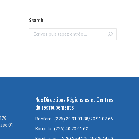
Search
Recherche
:
Nos Directions Régionales et Centres
de regroupements
478,
Banfora : (226) 20 91 01 38/20 91 07 66
asso 01
Koupela : (226) 40 70 01 62
Koudougou : (226) 25 44 00 19/25 44 02