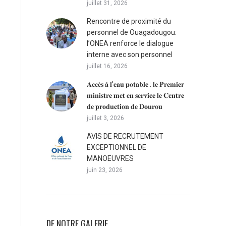
juillet 31, 2026
Rencontre de proximité du
personnel de Ouagadougou:
l’ONEA renforce le dialogue
interne avec son personnel
juillet 16, 2026
𝐀𝐜𝐜𝐞̀𝐬 𝐚̀ 𝐥’𝐞𝐚𝐮 𝐩𝐨𝐭𝐚𝐛𝐥𝐞 : 𝐥𝐞 𝐏𝐫𝐞𝐦𝐢𝐞𝐫
𝐦𝐢𝐧𝐢𝐬𝐭𝐫𝐞 𝐦𝐞𝐭 𝐞𝐧 𝐬𝐞𝐫𝐯𝐢𝐜𝐞 𝐥𝐞 𝐂𝐞𝐧𝐭𝐫𝐞
𝐝𝐞 𝐩𝐫𝐨𝐝𝐮𝐜𝐭𝐢𝐨𝐧 𝐝𝐞 𝐃𝐨𝐮𝐫𝐨𝐮
juillet 3, 2026
AVIS DE RECRUTEMENT
EXCEPTIONNEL DE
MANOEUVRES
juin 23, 2026
DE NOTRE GALERIE