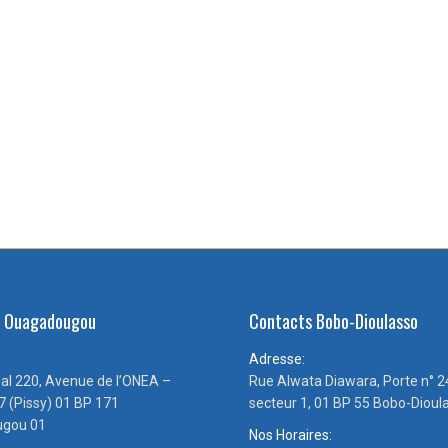
s Ouagadougou
Contacts Bobo-Dioulasso
Adresse:
ial 220, Avenue de l’ONEA –
Rue Alwata Diawara, Porte n° 2
7 (Pissy) 01 BP 171
secteur 1, 01 BP 55 Bobo-Dioul
gou 01
Nos Horaires: