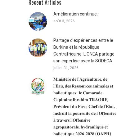
Recent Articles
Amélioration continue:
août 3, 2026
Partage d’expériences entre le
Burkina et la république
Centrafricaine: L’ONEA partage
son expertise avec la SODECA
juillet 31, 2026
𝐌𝐢𝐧𝐢𝐬𝐭𝐞̀𝐫𝐞 𝐝𝐞 𝐥’𝐀𝐠𝐫𝐢𝐜𝐮𝐥𝐭𝐮𝐫𝐞, 𝐝𝐞
𝐥’𝐄𝐚𝐮, 𝐝𝐞𝐬 𝐑𝐞𝐬𝐬𝐨𝐮𝐫𝐜𝐞𝐬 𝐚𝐧𝐢𝐦𝐚𝐥𝐞𝐬 𝐞𝐭
𝐡𝐚𝐥𝐢𝐞𝐮𝐭𝐢𝐪𝐮𝐞𝐬 : 𝐥𝐞 𝐂𝐚𝐦𝐚𝐫𝐚𝐝𝐞
𝐂𝐚𝐩𝐢𝐭𝐚𝐢𝐧𝐞 𝐈𝐛𝐫𝐚𝐡𝐢𝐦 𝐓𝐑𝐀𝐎𝐑𝐄́,
𝐏𝐫𝐞́𝐬𝐢𝐝𝐞𝐧𝐭 𝐝𝐮 𝐅𝐚𝐬𝐨, 𝐂𝐡𝐞𝐟 𝐝𝐞 𝐥’𝐄́𝐭𝐚𝐭,
𝐢𝐧𝐬𝐭𝐫𝐮𝐢𝐭 𝐥𝐚 𝐩𝐨𝐮𝐫𝐬𝐮𝐢𝐭𝐞 𝐝𝐞 𝐥’𝐎𝐟𝐟𝐞𝐧𝐬𝐢𝐯𝐞
𝐚̀ 𝐭𝐫𝐚𝐯𝐞𝐫𝐬 𝐥’𝐎𝐟𝐟𝐞𝐧𝐬𝐢𝐯𝐞
𝐚𝐠𝐫𝐨𝐩𝐚𝐬𝐭𝐨𝐫𝐚𝐥𝐞, 𝐡𝐲𝐝𝐫𝐚𝐮𝐥𝐢𝐪𝐮𝐞 𝐞𝐭
𝐡𝐚𝐥𝐢𝐞𝐮𝐭𝐢𝐪𝐮𝐞 𝟐𝟎𝟐𝟔-𝟐𝟎𝟐𝟖 (𝐎𝐀𝐏𝐇).