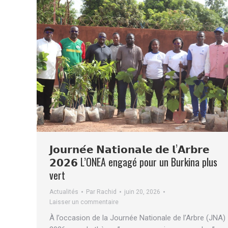
𝗝𝗼𝘂𝗿𝗻𝗲́𝗲 𝗡𝗮𝘁𝗶𝗼𝗻𝗮𝗹𝗲 𝗱𝗲 𝗹’𝗔𝗿𝗯𝗿𝗲
𝟮𝟬𝟮𝟲 L’ONEA engagé pour un Burkina plus
vert
Actualités
Par
Rachid
juin 20, 2026
Laisser un commentaire
À l’occasion de la Journée Nationale de l’Arbre (JNA)