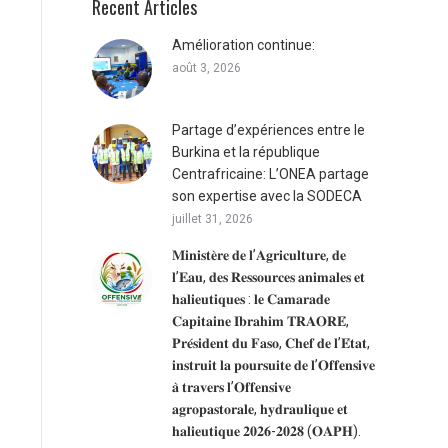
Recent Articles
Amélioration continue:
août 3, 2026
Partage d’expériences entre le
Burkina et la république
Centrafricaine: L’ONEA partage
son expertise avec la SODECA
juillet 31, 2026
𝐌𝐢𝐧𝐢𝐬𝐭𝐞̀𝐫𝐞 𝐝𝐞 𝐥’𝐀𝐠𝐫𝐢𝐜𝐮𝐥𝐭𝐮𝐫𝐞, 𝐝𝐞
𝐥’𝐄𝐚𝐮, 𝐝𝐞𝐬 𝐑𝐞𝐬𝐬𝐨𝐮𝐫𝐜𝐞𝐬 𝐚𝐧𝐢𝐦𝐚𝐥𝐞𝐬 𝐞𝐭
𝐡𝐚𝐥𝐢𝐞𝐮𝐭𝐢𝐪𝐮𝐞𝐬 : 𝐥𝐞 𝐂𝐚𝐦𝐚𝐫𝐚𝐝𝐞
𝐂𝐚𝐩𝐢𝐭𝐚𝐢𝐧𝐞 𝐈𝐛𝐫𝐚𝐡𝐢𝐦 𝐓𝐑𝐀𝐎𝐑𝐄́,
𝐏𝐫𝐞́𝐬𝐢𝐝𝐞𝐧𝐭 𝐝𝐮 𝐅𝐚𝐬𝐨, 𝐂𝐡𝐞𝐟 𝐝𝐞 𝐥’𝐄́𝐭𝐚𝐭,
𝐢𝐧𝐬𝐭𝐫𝐮𝐢𝐭 𝐥𝐚 𝐩𝐨𝐮𝐫𝐬𝐮𝐢𝐭𝐞 𝐝𝐞 𝐥’𝐎𝐟𝐟𝐞𝐧𝐬𝐢𝐯𝐞
𝐚̀ 𝐭𝐫𝐚𝐯𝐞𝐫𝐬 𝐥’𝐎𝐟𝐟𝐞𝐧𝐬𝐢𝐯𝐞
𝐚𝐠𝐫𝐨𝐩𝐚𝐬𝐭𝐨𝐫𝐚𝐥𝐞, 𝐡𝐲𝐝𝐫𝐚𝐮𝐥𝐢𝐪𝐮𝐞 𝐞𝐭
𝐡𝐚𝐥𝐢𝐞𝐮𝐭𝐢𝐪𝐮𝐞 𝟐𝟎𝟐𝟔-𝟐𝟎𝟐𝟖 (𝐎𝐀𝐏𝐇).