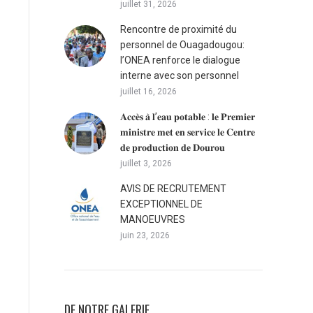
juillet 31, 2026
Rencontre de proximité du
personnel de Ouagadougou:
l’ONEA renforce le dialogue
interne avec son personnel
juillet 16, 2026
𝐀𝐜𝐜𝐞̀𝐬 𝐚̀ 𝐥’𝐞𝐚𝐮 𝐩𝐨𝐭𝐚𝐛𝐥𝐞 : 𝐥𝐞 𝐏𝐫𝐞𝐦𝐢𝐞𝐫
𝐦𝐢𝐧𝐢𝐬𝐭𝐫𝐞 𝐦𝐞𝐭 𝐞𝐧 𝐬𝐞𝐫𝐯𝐢𝐜𝐞 𝐥𝐞 𝐂𝐞𝐧𝐭𝐫𝐞
𝐝𝐞 𝐩𝐫𝐨𝐝𝐮𝐜𝐭𝐢𝐨𝐧 𝐝𝐞 𝐃𝐨𝐮𝐫𝐨𝐮
juillet 3, 2026
AVIS DE RECRUTEMENT
EXCEPTIONNEL DE
MANOEUVRES
juin 23, 2026
DE NOTRE GALERIE