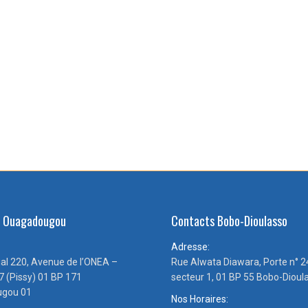
s Ouagadougou
Contacts Bobo-Dioulasso
Adresse:
ial 220, Avenue de l’ONEA –
Rue Alwata Diawara, Porte n° 2
7 (Pissy) 01 BP 171
secteur 1, 01 BP 55 Bobo-Dioul
gou 01
Nos Horaires: