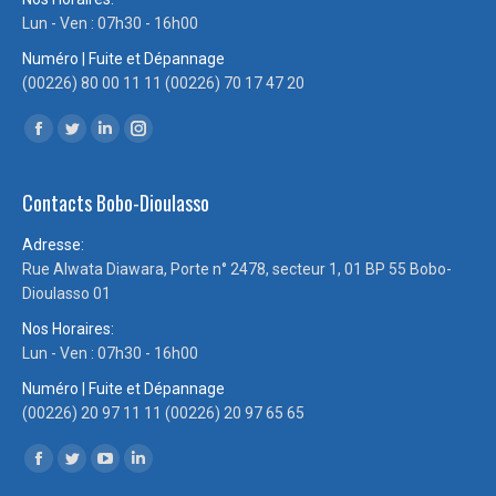
Lun - Ven : 07h30 - 16h00
Numéro | Fuite et Dépannage
(00226) 80 00 11 11 (00226) 70 17 47 20
Trouvez nous sur :
Facebook
Twitter
LinkedIn
Instagram
page
page
page
page
Contacts Bobo-Dioulasso
opens
opens
opens
opens
in
in
in
in
Adresse:
new
new
new
new
Rue Alwata Diawara, Porte n° 2478, secteur 1, 01 BP 55 Bobo-
window
window
window
window
Dioulasso 01
Nos Horaires:
Lun - Ven : 07h30 - 16h00
Numéro | Fuite et Dépannage
(00226) 20 97 11 11 (00226) 20 97 65 65
Trouvez nous sur :
Facebook
Twitter
YouTube
LinkedIn