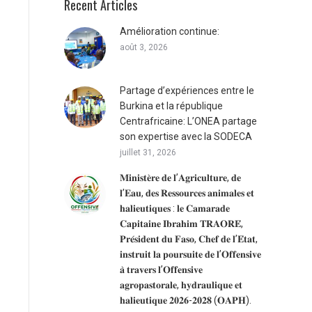
Recent Articles
Amélioration continue:
août 3, 2026
Partage d’expériences entre le
Burkina et la république
Centrafricaine: L’ONEA partage
son expertise avec la SODECA
juillet 31, 2026
𝐌𝐢𝐧𝐢𝐬𝐭𝐞̀𝐫𝐞 𝐝𝐞 𝐥’𝐀𝐠𝐫𝐢𝐜𝐮𝐥𝐭𝐮𝐫𝐞, 𝐝𝐞
𝐥’𝐄𝐚𝐮, 𝐝𝐞𝐬 𝐑𝐞𝐬𝐬𝐨𝐮𝐫𝐜𝐞𝐬 𝐚𝐧𝐢𝐦𝐚𝐥𝐞𝐬 𝐞𝐭
𝐡𝐚𝐥𝐢𝐞𝐮𝐭𝐢𝐪𝐮𝐞𝐬 : 𝐥𝐞 𝐂𝐚𝐦𝐚𝐫𝐚𝐝𝐞
𝐂𝐚𝐩𝐢𝐭𝐚𝐢𝐧𝐞 𝐈𝐛𝐫𝐚𝐡𝐢𝐦 𝐓𝐑𝐀𝐎𝐑𝐄́,
𝐏𝐫𝐞́𝐬𝐢𝐝𝐞𝐧𝐭 𝐝𝐮 𝐅𝐚𝐬𝐨, 𝐂𝐡𝐞𝐟 𝐝𝐞 𝐥’𝐄́𝐭𝐚𝐭,
𝐢𝐧𝐬𝐭𝐫𝐮𝐢𝐭 𝐥𝐚 𝐩𝐨𝐮𝐫𝐬𝐮𝐢𝐭𝐞 𝐝𝐞 𝐥’𝐎𝐟𝐟𝐞𝐧𝐬𝐢𝐯𝐞
𝐚̀ 𝐭𝐫𝐚𝐯𝐞𝐫𝐬 𝐥’𝐎𝐟𝐟𝐞𝐧𝐬𝐢𝐯𝐞
𝐚𝐠𝐫𝐨𝐩𝐚𝐬𝐭𝐨𝐫𝐚𝐥𝐞, 𝐡𝐲𝐝𝐫𝐚𝐮𝐥𝐢𝐪𝐮𝐞 𝐞𝐭
𝐡𝐚𝐥𝐢𝐞𝐮𝐭𝐢𝐪𝐮𝐞 𝟐𝟎𝟐𝟔-𝟐𝟎𝟐𝟖 (𝐎𝐀𝐏𝐇).