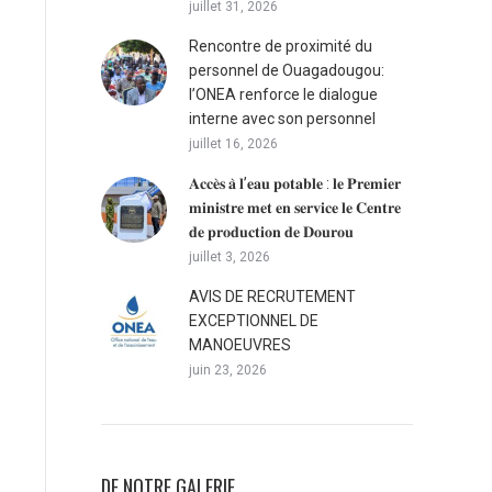
juillet 31, 2026
Rencontre de proximité du
personnel de Ouagadougou:
l’ONEA renforce le dialogue
interne avec son personnel
juillet 16, 2026
𝐀𝐜𝐜𝐞̀𝐬 𝐚̀ 𝐥’𝐞𝐚𝐮 𝐩𝐨𝐭𝐚𝐛𝐥𝐞 : 𝐥𝐞 𝐏𝐫𝐞𝐦𝐢𝐞𝐫
𝐦𝐢𝐧𝐢𝐬𝐭𝐫𝐞 𝐦𝐞𝐭 𝐞𝐧 𝐬𝐞𝐫𝐯𝐢𝐜𝐞 𝐥𝐞 𝐂𝐞𝐧𝐭𝐫𝐞
𝐝𝐞 𝐩𝐫𝐨𝐝𝐮𝐜𝐭𝐢𝐨𝐧 𝐝𝐞 𝐃𝐨𝐮𝐫𝐨𝐮
juillet 3, 2026
AVIS DE RECRUTEMENT
EXCEPTIONNEL DE
MANOEUVRES
juin 23, 2026
DE NOTRE GALERIE