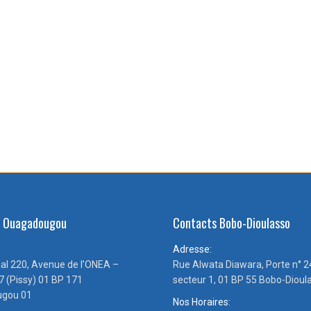
s Ouagadougou
Contacts Bobo-Dioulasso
Adresse:
ial 220, Avenue de l’ONEA –
Rue Alwata Diawara, Porte n° 2
7 (Pissy) 01 BP 171
secteur 1, 01 BP 55 Bobo-Dioul
gou 01
Nos Horaires: