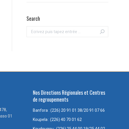
Search
Recherche
:
Nos Directions Régionales et Centres
de regroupements
478,
Banfora : (226) 20 91 01 38/20 91 07 66
asso 01
Koupela : (226) 40 70 01 62
Koudougou : (226) 25 44 00 19/25 44 02