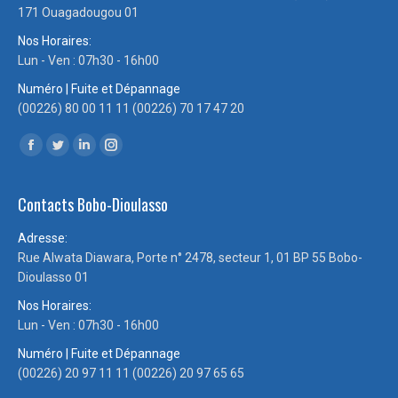
171 Ouagadougou 01
Nos Horaires:
Lun - Ven : 07h30 - 16h00
Numéro | Fuite et Dépannage
(00226) 80 00 11 11 (00226) 70 17 47 20
Trouvez nous sur :
Facebook
Twitter
LinkedIn
Instagram
page
page
page
page
Contacts Bobo-Dioulasso
opens
opens
opens
opens
in
in
in
in
Adresse:
new
new
new
new
Rue Alwata Diawara, Porte n° 2478, secteur 1, 01 BP 55 Bobo-
window
window
window
window
Dioulasso 01
Nos Horaires:
Lun - Ven : 07h30 - 16h00
Numéro | Fuite et Dépannage
(00226) 20 97 11 11 (00226) 20 97 65 65