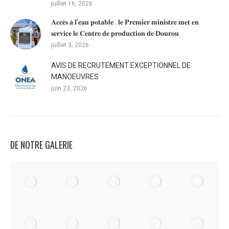
juillet 16, 2026
𝐀𝐜𝐜𝐞̀𝐬 𝐚̀ 𝐥’𝐞𝐚𝐮 𝐩𝐨𝐭𝐚𝐛𝐥𝐞 : 𝐥𝐞 𝐏𝐫𝐞𝐦𝐢𝐞𝐫 𝐦𝐢𝐧𝐢𝐬𝐭𝐫𝐞 𝐦𝐞𝐭 𝐞𝐧
𝐬𝐞𝐫𝐯𝐢𝐜𝐞 𝐥𝐞 𝐂𝐞𝐧𝐭𝐫𝐞 𝐝𝐞 𝐩𝐫𝐨𝐝𝐮𝐜𝐭𝐢𝐨𝐧 𝐝𝐞 𝐃𝐨𝐮𝐫𝐨𝐮
juillet 3, 2026
AVIS DE RECRUTEMENT EXCEPTIONNEL DE
MANOEUVRES
juin 23, 2026
DE NOTRE GALERIE