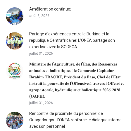
Amélioration continue:
août 3, 2026
Partage d’expériences entre le Burkina et la
république Centrafricaine: L’ONEA partage son
expertise avec la SODECA
juillet 31, 2026
𝐌𝐢𝐧𝐢𝐬𝐭𝐞̀𝐫𝐞 𝐝𝐞 𝐥’𝐀𝐠𝐫𝐢𝐜𝐮𝐥𝐭𝐮𝐫𝐞, 𝐝𝐞 𝐥’𝐄𝐚𝐮, 𝐝𝐞𝐬 𝐑𝐞𝐬𝐬𝐨𝐮𝐫𝐜𝐞𝐬
𝐚𝐧𝐢𝐦𝐚𝐥𝐞𝐬 𝐞𝐭 𝐡𝐚𝐥𝐢𝐞𝐮𝐭𝐢𝐪𝐮𝐞𝐬 : 𝐥𝐞 𝐂𝐚𝐦𝐚𝐫𝐚𝐝𝐞 𝐂𝐚𝐩𝐢𝐭𝐚𝐢𝐧𝐞
𝐈𝐛𝐫𝐚𝐡𝐢𝐦 𝐓𝐑𝐀𝐎𝐑𝐄́, 𝐏𝐫𝐞́𝐬𝐢𝐝𝐞𝐧𝐭 𝐝𝐮 𝐅𝐚𝐬𝐨, 𝐂𝐡𝐞𝐟 𝐝𝐞 𝐥’𝐄́𝐭𝐚𝐭,
𝐢𝐧𝐬𝐭𝐫𝐮𝐢𝐭 𝐥𝐚 𝐩𝐨𝐮𝐫𝐬𝐮𝐢𝐭𝐞 𝐝𝐞 𝐥’𝐎𝐟𝐟𝐞𝐧𝐬𝐢𝐯𝐞 𝐚̀ 𝐭𝐫𝐚𝐯𝐞𝐫𝐬 𝐥’𝐎𝐟𝐟𝐞𝐧𝐬𝐢𝐯𝐞
𝐚𝐠𝐫𝐨𝐩𝐚𝐬𝐭𝐨𝐫𝐚𝐥𝐞, 𝐡𝐲𝐝𝐫𝐚𝐮𝐥𝐢𝐪𝐮𝐞 𝐞𝐭 𝐡𝐚𝐥𝐢𝐞𝐮𝐭𝐢𝐪𝐮𝐞 𝟐𝟎𝟐𝟔-𝟐𝟎𝟐𝟖
(𝐎𝐀𝐏𝐇).
juillet 31, 2026
Rencontre de proximité du personnel de
Ouagadougou: l’ONEA renforce le dialogue interne
avec son personnel